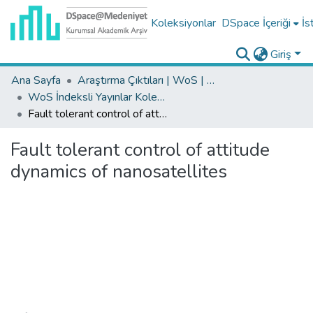
Koleksiyonlar
DSpace İçeriği
İs
Giriş
Ana Sayfa
Araştırma Çıktıları | WoS | Scopus | TR-Dizin | PubMed
WoS İndeksli Yayınlar Koleksiyonu
Fault tolerant control of attitude dynamics of nanosatellites
Fault tolerant control of attitude
dynamics of nanosatellites
Yükleniyor...