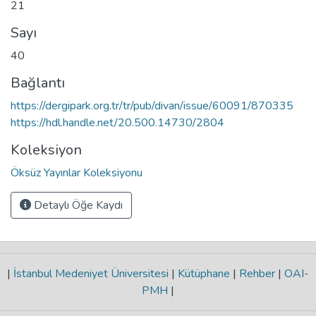
21
Sayı
40
Bağlantı
https://dergipark.org.tr/tr/pub/divan/issue/60091/870335
https://hdl.handle.net/20.500.14730/2804
Koleksiyon
Öksüz Yayınlar Koleksiyonu
Detaylı Öğe Kaydı
|
İstanbul Medeniyet Üniversitesi
|
Kütüphane
|
Rehber
|
OAI-
PMH
|