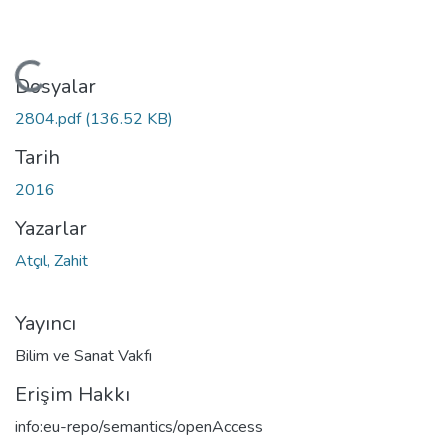
Yükleniyor...
Dosyalar
2804.pdf
(136.52 KB)
Tarih
2016
Yazarlar
Atçıl, Zahit
Yayıncı
Bilim ve Sanat Vakfı
Erişim Hakkı
info:eu-repo/semantics/openAccess