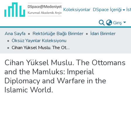
Koleksiyonlar
DSpace İçeriği
İs
Giriş
Ana Sayfa
Rektörlüğe Bağlı Birimler
İdari Birimler
Öksüz Yayınlar Koleksiyonu
Cihan Yüksel Muslu. The Ottomans and the Mamluks: Imperial Diplomacy and Warfare in the Islamic World.
Cihan Yüksel Muslu. The Ottomans
and the Mamluks: Imperial
Diplomacy and Warfare in the
Islamic World.