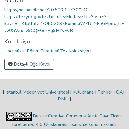
Bağlantı
https://hdl.handle.net/20.500.14730/240
https://tez.yok.gov.tr/UlusalTezMerkezi/TezGoster?
key=Br_XTptK8CZ70f0JGX9xEommaWZNcNFeGPp8c_NF
yv0GV3uLv9CQEGdrPg9H7vWR
Koleksiyon
Lisansüstü Eğitim Enstitüsü Tez Koleksiyonu
Detaylı Öğe Kaydı
|
İstanbul Medeniyet Üniversitesi
|
Kütüphane
|
Rehber
|
OAI-
PMH
|
Bu site Creative Commons Alıntı-Gayri Ticari-
Türetilemez 4.0 Uluslararası Lisansı ile korunmaktadır
.