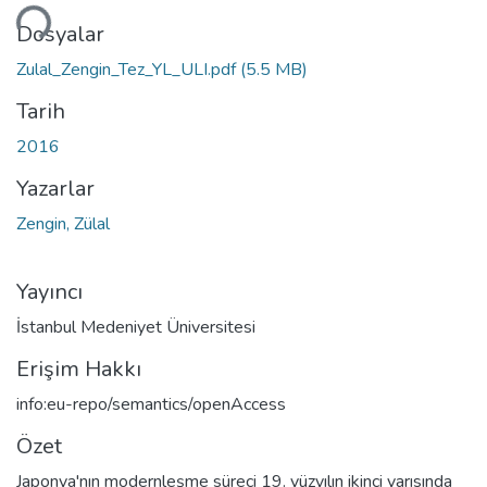
niyor...
Dosyalar
Zulal_Zengin_Tez_YL_ULI.pdf
(5.5 MB)
Tarih
2016
Yazarlar
Zengin, Zülal
Yayıncı
İstanbul Medeniyet Üniversitesi
Erişim Hakkı
info:eu-repo/semantics/openAccess
Özet
Japonya'nın modernleşme süreci 19. yüzyılın ikinci yarısında