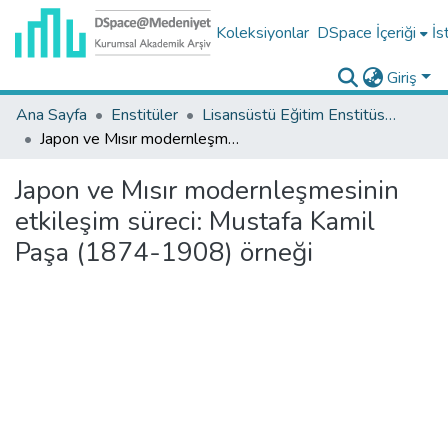
Koleksiyonlar
DSpace İçeriği
İs
Giriş
Ana Sayfa
Enstitüler
Lisansüstü Eğitim Enstitüsü Tez Koleksiyonu
Japon ve Mısır modernleşmesinin etkileşim süreci: Mustafa Kamil Paşa (1874-1908) örneği
Japon ve Mısır modernleşmesinin
etkileşim süreci: Mustafa Kamil
Paşa (1874-1908) örneği