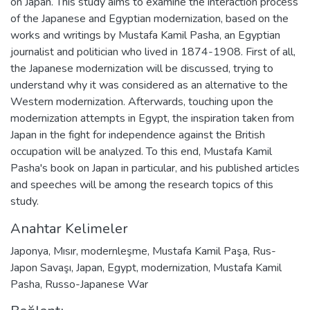
on Japan. This study aims to examine the interaction process
of the Japanese and Egyptian modernization, based on the
works and writings by Mustafa Kamil Pasha, an Egyptian
journalist and politician who lived in 1874-1908. First of all,
the Japanese modernization will be discussed, trying to
understand why it was considered as an alternative to the
Western modernization. Afterwards, touching upon the
modernization attempts in Egypt, the inspiration taken from
Japan in the fight for independence against the British
occupation will be analyzed. To this end, Mustafa Kamil
Pasha's book on Japan in particular, and his published articles
and speeches will be among the research topics of this
study.
Anahtar Kelimeler
Japonya
,
Mısır
,
modernleşme
,
Mustafa Kamil Paşa
,
Rus-
Japon Savaşı
,
Japan
,
Egypt
,
modernization
,
Mustafa Kamil
Pasha
,
Russo-Japanese War