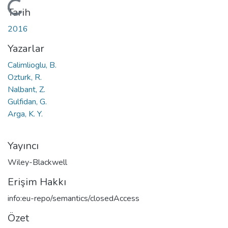
Yükleniyor...
Tarih
2016
Yazarlar
Calimlioglu, B.
Ozturk, R.
Nalbant, Z.
Gulfidan, G.
Arga, K. Y.
Yayıncı
Wiley-Blackwell
Erişim Hakkı
info:eu-repo/semantics/closedAccess
Özet