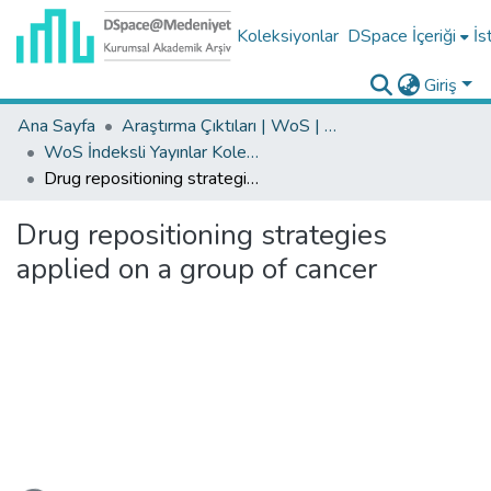
Koleksiyonlar
DSpace İçeriği
İs
Giriş
Ana Sayfa
Araştırma Çıktıları | WoS | Scopus | TR-Dizin | PubMed
WoS İndeksli Yayınlar Koleksiyonu
Drug repositioning strategies applied on a group of cancer
Drug repositioning strategies
applied on a group of cancer