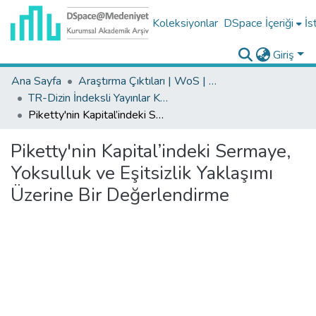
Koleksiyonlar
DSpace İçeriği
İs
Giriş
Ana Sayfa
Araştırma Çıktıları | WoS | Scopus | TR-Dizin | PubMed
TR-Dizin İndeksli Yayınlar Koleksiyonu
Piketty'nin Kapital’indeki Sermaye, Yoksulluk ve Eşitsizlik Yaklaşımı Üzerine Bir Değerlendirme
Piketty'nin Kapital’indeki Sermaye,
Yoksulluk ve Eşitsizlik Yaklaşımı
Üzerine Bir Değerlendirme