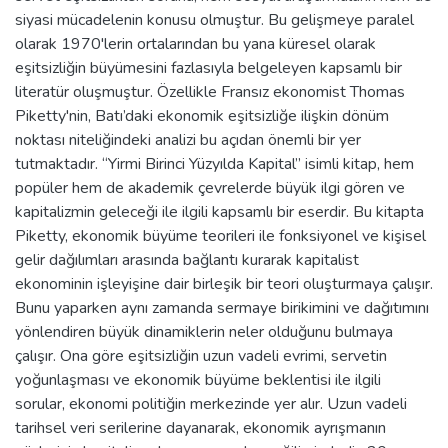
siyasi mücadelenin konusu olmuştur. Bu gelişmeye paralel
olarak 1970'lerin ortalarından bu yana küresel olarak
eşitsizliğin büyümesini fazlasıyla belgeleyen kapsamlı bir
literatür oluşmuştur. Özellikle Fransız ekonomist Thomas
Piketty'nin, Batı’daki ekonomik eşitsizliğe ilişkin dönüm
noktası niteliğindeki analizi bu açıdan önemli bir yer
tutmaktadır. “Yirmi Birinci Yüzyılda Kapital” isimli kitap, hem
popüler hem de akademik çevrelerde büyük ilgi gören ve
kapitalizmin geleceği ile ilgili kapsamlı bir eserdir. Bu kitapta
Piketty, ekonomik büyüme teorileri ile fonksiyonel ve kişisel
gelir dağılımları arasında bağlantı kurarak kapitalist
ekonominin işleyişine dair birleşik bir teori oluşturmaya çalışır.
Bunu yaparken aynı zamanda sermaye birikimini ve dağıtımını
yönlendiren büyük dinamiklerin neler olduğunu bulmaya
çalışır. Ona göre eşitsizliğin uzun vadeli evrimi, servetin
yoğunlaşması ve ekonomik büyüme beklentisi ile ilgili
sorular, ekonomi politiğin merkezinde yer alır. Uzun vadeli
tarihsel veri serilerine dayanarak, ekonomik ayrışmanın