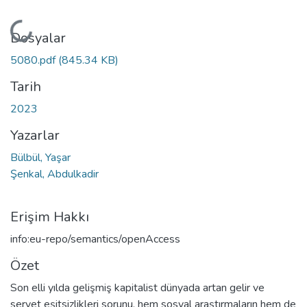
Yükleniyor...
Dosyalar
5080.pdf
(845.34 KB)
Tarih
2023
Yazarlar
Bülbül, Yaşar
Şenkal, Abdulkadir
Erişim Hakkı
info:eu-repo/semantics/openAccess
Özet
Son elli yılda gelişmiş kapitalist dünyada artan gelir ve
servet eşitsizlikleri sorunu, hem sosyal araştırmaların hem de