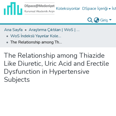
Koleksiyonlar
DSpace İçeriği
İs
Giriş
Ana Sayfa
Araştırma Çıktıları | WoS | Scopus | TR-Dizin | PubMed
WoS İndeksli Yayınlar Koleksiyonu
The Relationship among Thiazide Like Diuretic, Uric Acid and Erectile Dysfunction in Hypertensive Subjects
The Relationship among Thiazide
Like Diuretic, Uric Acid and Erectile
Dysfunction in Hypertensive
Subjects