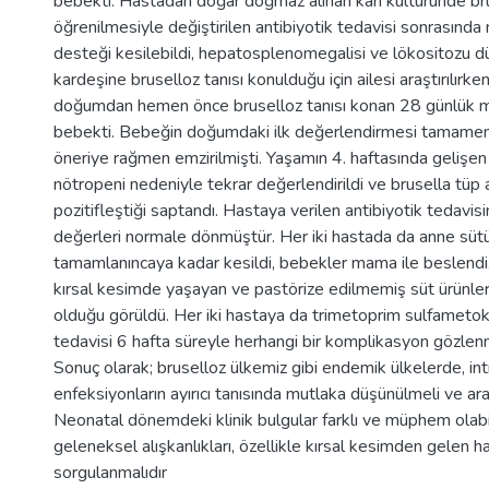
bebekti. Hastadan doğar doğmaz alınan kan kültüründe br
öğrenilmesiyle değiştirilen antibiyotik tedavisi sonrasınd
desteği kesilebildi, hepatosplenomegalisi ve lökositozu düz
kardeşine bruselloz tanısı konulduğu için ailesi araştırılırk
doğumdan hemen önce bruselloz tanısı konan 28 günlük 
bebekti. Bebeğin doğumdaki ilk değerlendirmesi tamamen 
öneriye rağmen emzirilmişti. Yaşamın 4. haftasında gelişen
nötropeni nedeniyle tekrar değerlendirildi ve brusella tüp 
pozitifleştiği saptandı. Hastaya verilen antibiyotik tedavi
değerleri normale dönmüştür. Her iki hastada da anne sütü
tamamlanıncaya kadar kesildi, bebekler mama ile beslendi. 
kırsal kesimde yaşayan ve pastörize edilmemiş süt ürünlerin
olduğu görüldü. Her iki hastaya da trimetoprim sulfametok
tedavisi 6 hafta süreyle herhangi bir komplikasyon gözlenme
Sonuç olarak; bruselloz ülkemiz gibi endemik ülkelerde, in
enfeksiyonların ayırıcı tanısında mutlaka düşünülmeli ve araş
Neonatal dönemdeki klinik bulgular farklı ve müphem olabil
geleneksel alışkanlıkları, özellikle kırsal kesimden gelen h
sorgulanmalıdır