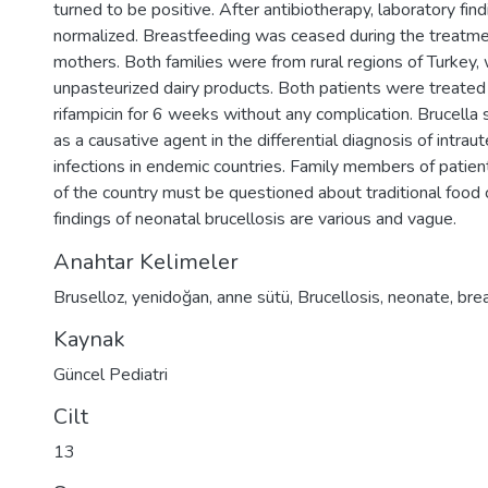
turned to be positive. After antibiotherapy, laboratory fin
normalized. Breastfeeding was ceased during the treatme
mothers. Both families were from rural regions of Turkey
unpasteurized dairy products. Both patients were treat
rifampicin for 6 weeks without any complication. Brucell
as a causative agent in the differential diagnosis of intrau
infections in endemic countries. Family members of patien
of the country must be questioned about traditional food
findings of neonatal brucellosis are various and vague.
Anahtar Kelimeler
Bruselloz
,
yenidoğan
,
anne sütü
,
Brucellosis
,
neonate
,
brea
Kaynak
Güncel Pediatri
Cilt
13