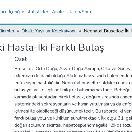
ce İçeriği
İstatistikler
Analiz
Talep/Soru
Birimler
Öksüz Yayınlar Koleksiyonu
i Hasta-İki Farklı Bulaş
Özet
Bruselloz, Orta Doğu, Asya, Doğu Avrupa, Orta ve Güney A
ülkemizin de dahil olduğu Akdeniz havzasında halen endemi
enfeksiyon hastalığıdır. Neonatal bruselloz oldukça nadir
bulaş yolları ile ilgili net bilgiler bulunmamaktadır. Bebeğe
karnında plasentadan direkt olarak, doğum sırasında annen
sistemindeki sekresyonların ve kanın yutulması ya da enf
içilmesi ile olabileceği düşünülmektedir. Bu raporda iki ye
farklı bulaş yolu ve klinikleri sunulmaktadır. İlk olgu, 31. g
doğan solunum sıkıntısı, hepatosplenomegalisi, lökositoz