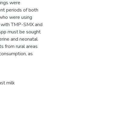
dings were
nt periods of both
, who were using
ed with TMP-SMX and
a spp must be sought
terine and neonatal
ts from rural areas
 consumption, as
st milk