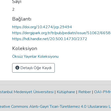
Sayı
2
Bağlantı
https://doi.org/10.4274/jcp.29494
https://dergipark.org.tr/tr/pub/pediatri/issue/51062/665
https://hdl.handle.net/20.500.14730/2372
Koleksiyon
Öksüz Yayınlar Koleksiyonu
Detaylı Öğe Kaydı
stanbul Medeniyet Üniversitesi
|
Kütüphane
|
Rehber
|
OAI-PM
eative Commons Alıntı-Gayri Ticari-Türetilemez 4.0 Uluslararası L