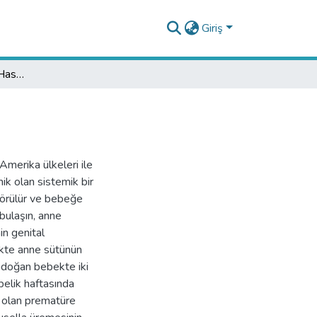
Giriş
Neonatal Bruselloz: İki Hasta-İki Farklı Bulaş
merika ülkeleri ile
k olan sistemik bir
 görülür ve bebeğe
 bulaşın, anne
in genital
ekte anne sütünün
nidoğan bebekte iki
ebelik haftasında
u olan prematüre