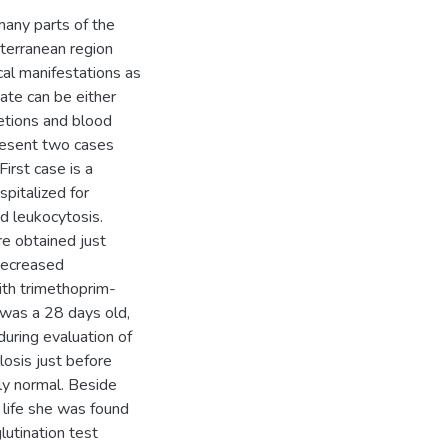
many parts of the
iterranean region
ical manifestations as
ate can be either
retions and blood
present two cases
First case is a
pitalized for
d leukocytosis.
re obtained just
 decreased
ith trimethoprim-
was a 28 days old,
during evaluation of
osis just before
lly normal. Beside
 life she was found
lutination test