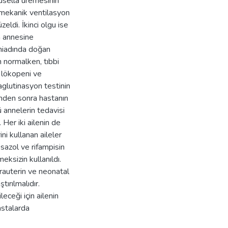
usella üremesinin
a mekanik ventilasyon
eldi. İkinci olgu ise
en annesine
miadında doğan
normalken, tıbbi
 lökopeni ve
aglutinasyon testinin
sinden sonra hastanın
 annelerin tedavisi
Her iki ailenin de
i kullanan aileler
sazol ve rifampisin
ksizin kullanıldı.
trauterin ve neonatal
tırılmalıdır.
eceği için ailenin
astalarda