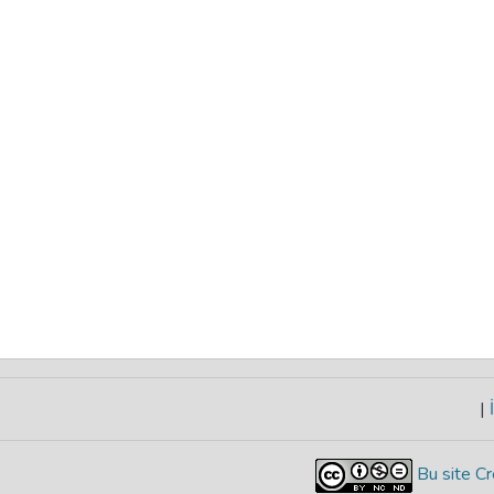
|
İ
Bu site Cr