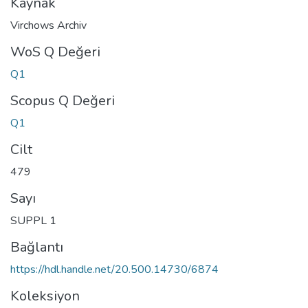
Kaynak
Virchows Archiv
WoS Q Değeri
Q1
Scopus Q Değeri
Q1
Cilt
479
Sayı
SUPPL 1
Bağlantı
https://hdl.handle.net/20.500.14730/6874
Koleksiyon