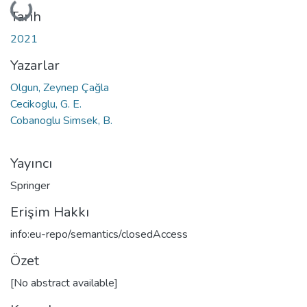
Yükleniyor...
Tarih
2021
Yazarlar
Olgun, Zeynep Çağla
Cecikoglu, G. E.
Cobanoglu Simsek, B.
Yayıncı
Springer
Erişim Hakkı
info:eu-repo/semantics/closedAccess
Özet
[No abstract available]