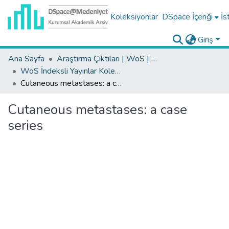
Koleksiyonlar
DSpace İçeriği
İs
Giriş
Ana Sayfa
Araştırma Çıktıları | WoS | Scopus | TR-Dizin | PubMed
WoS İndeksli Yayınlar Koleksiyonu
Cutaneous metastases: a case series
Cutaneous metastases: a case
series