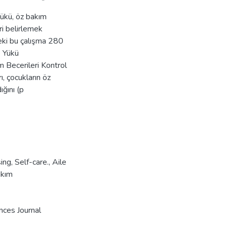
yükü, öz bakım
ri belirlemek
teki bu çalışma 280
e Yükü
 Becerileri Kontrol
ı, çocukların öz
ığını (p
ing
,
Self-care.
,
Aile
kım
nces Journal