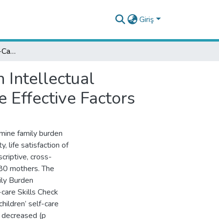
Giriş
Family Burden and Self-Care Skills of Children with Intellectual Disability, Life Satisfaction of Their Mothers and The Effective Factors
 Intellectual
e Effective Factors
mine family burden
y, life satisfaction of
criptive, cross-
280 mothers. The
ily Burden
-care Skills Check
children’ self-care
n decreased (p