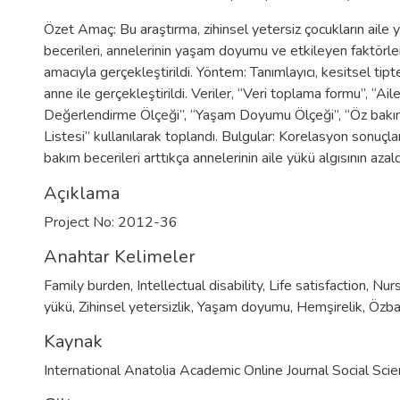
Özet Amaç: Bu araştırma, zihinsel yetersiz çocukların aile 
becerileri, annelerinin yaşam doyumu ve etkileyen faktörle
amacıyla gerçekleştirildi. Yöntem: Tanımlayıcı, kesitsel tip
anne ile gerçekleştirildi. Veriler, “Veri toplama formu”, “Ail
Değerlendirme Ölçeği”, “Yaşam Doyumu Ölçeği”, “Öz bakım
Listesi” kullanılarak toplandı. Bulgular: Korelasyon sonuçlar
bakım becerileri arttıkça annelerinin aile yükü algısının azald
Açıklama
Project No: 2012-36
Anahtar Kelimeler
Family burden
,
Intellectual disability
,
Life satisfaction
,
Nurs
yükü
,
Zihinsel yetersizlik
,
Yaşam doyumu
,
Hemşirelik
,
Özba
Kaynak
International Anatolia Academic Online Journal Social Scie