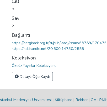
Cilt
8
Sayı
2
Bağlantı
https://dergipark.org.tr/tr/pub/iaaoj/issue/68789/970476
https://hdl.handle.net/20.500.14730/2858
Koleksiyon
Öksüz Yayınlar Koleksiyonu
Detaylı Öğe Kaydı
stanbul Medeniyet Üniversitesi
|
Kütüphane
|
Rehber
|
OAI-PM