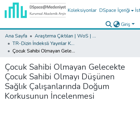
Koleksiyonlar
DSpace İçeriği
İs
Giriş
Ana Sayfa
Araştırma Çıktıları | WoS | Scopus | TR-Dizin | PubMed
TR-Dizin İndeksli Yayınlar Koleksiyonu
Çocuk Sahibi Olmayan Gelecekte Çocuk Sahibi Olmayı Düşünen Sağlık Çalışanlarında Doğum Korkusunun İncelenmesi
Çocuk Sahibi Olmayan Gelecekte
Çocuk Sahibi Olmayı Düşünen
Sağlık Çalışanlarında Doğum
Korkusunun İncelenmesi