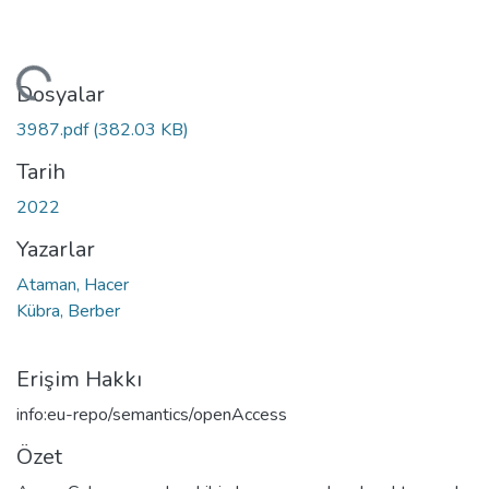
ükleniyor...
Dosyalar
3987.pdf
(382.03 KB)
Tarih
2022
Yazarlar
Ataman, Hacer
Kübra, Berber
Erişim Hakkı
info:eu-repo/semantics/openAccess
Özet