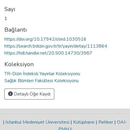
Sayı
1
Bağlantı
https://doi.org/10.17942/sted.1030516
https://search.trdizin.gov.tr/tr/yayin/detay/1113864
https://hdl.handle.net/20.500.14730/3987
Koleksiyon
TR-Dizin İndeksli Yayınlar Koleksiyonu
Sağlık Bilimleri Fakültesi Koleksiyonu
Detaylı Öğe Kaydı
|
İstanbul Medeniyet Üniversitesi
|
Kütüphane
|
Rehber
|
OAI-
PMH
|