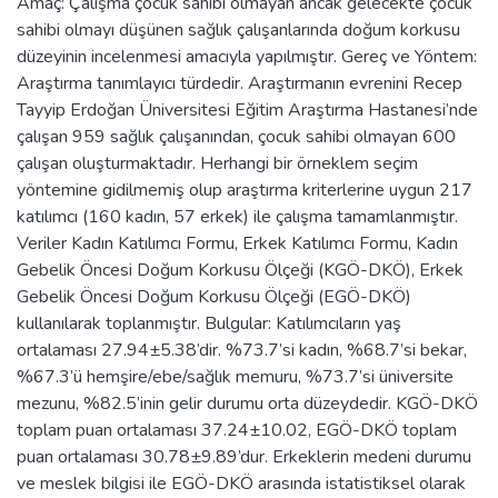
Amaç: Çalışma çocuk sahibi olmayan ancak gelecekte çocuk
sahibi olmayı düşünen sağlık çalışanlarında doğum korkusu
düzeyinin incelenmesi amacıyla yapılmıştır. Gereç ve Yöntem:
Araştırma tanımlayıcı türdedir. Araştırmanın evrenini Recep
Tayyip Erdoğan Üniversitesi Eğitim Araştırma Hastanesi’nde
çalışan 959 sağlık çalışanından, çocuk sahibi olmayan 600
çalışan oluşturmaktadır. Herhangi bir örneklem seçim
yöntemine gidilmemiş olup araştırma kriterlerine uygun 217
katılımcı (160 kadın, 57 erkek) ile çalışma tamamlanmıştır.
Veriler Kadın Katılımcı Formu, Erkek Katılımcı Formu, Kadın
Gebelik Öncesi Doğum Korkusu Ölçeği (KGÖ-DKÖ), Erkek
Gebelik Öncesi Doğum Korkusu Ölçeği (EGÖ-DKÖ)
kullanılarak toplanmıştır. Bulgular: Katılımcıların yaş
ortalaması 27.94±5.38’dir. %73.7’si kadın, %68.7’si bekar,
%67.3’ü hemşire/ebe/sağlık memuru, %73.7’si üniversite
mezunu, %82.5’inin gelir durumu orta düzeydedir. KGÖ-DKÖ
toplam puan ortalaması 37.24±10.02, EGÖ-DKÖ toplam
puan ortalaması 30.78±9.89’dur. Erkeklerin medeni durumu
ve meslek bilgisi ile EGÖ-DKÖ arasında istatistiksel olarak