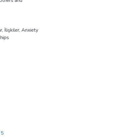
mothers and
ar
,
İlişkiler
,
Anxiety
ships
75