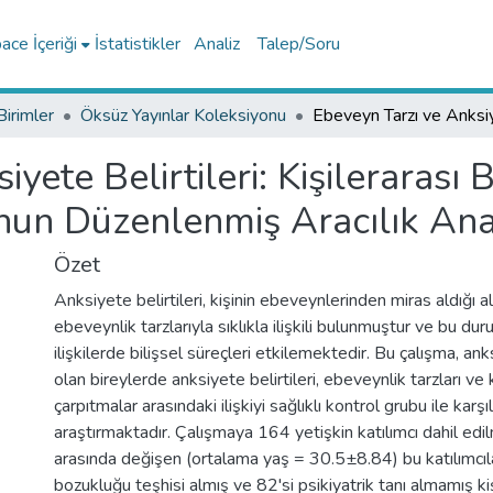
ce İçeriği
İstatistikler
Analiz
Talep/Soru
Birimler
Öksüz Yayınlar Koleksiyonu
yete Belirtileri: Kişilerarası 
un Düzenlenmiş Aracılık Anal
Özet
Anksiyete belirtileri, kişinin ebeveynlerinden miras aldığı 
ebeveynlik tarzlarıyla sıklıkla ilişkili bulunmuştur ve bu dur
ilişkilerde bilişsel süreçleri etkilemektedir. Bu çalışma, a
olan bireylerde anksiyete belirtileri, ebeveynlik tarzları ve k
çarpıtmalar arasındaki ilişkiyi sağlıklı kontrol grubu ile karşı
araştırmaktadır. Çalışmaya 164 yetişkin katılımcı dahil edi
arasında değişen (ortalama yaş = 30.5±8.84) bu katılımcıl
bozukluğu teşhisi almış ve 82'si psikiyatrik tanı almamış ki