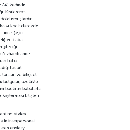
%74) kadındır.
, Kişilerarası
 doldurmuşlardır.
daha yüksek düzeyde
i anne (aşırı
eli) ve baba
rgilediği
ucu/evhamlı anne
ıran baba
adığı tespit
tarzları ve bilişsel
u bulgular, özellikle
nı bastıran babalarla
işilerarası bilişleri
enting styles
s in interpersonal
tween anxiety