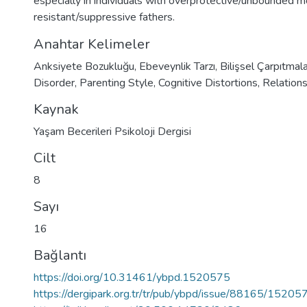
especially in individuals with overprotective/unbounded 
resistant/suppressive fathers.
Anahtar Kelimeler
Anksiyete Bozukluğu
,
Ebeveynlik Tarzı
,
Bilişsel Çarpıtmal
Disorder
,
Parenting Style
,
Cognitive Distortions
,
Relation
Kaynak
Yaşam Becerileri Psikoloji Dergisi
Cilt
8
Sayı
16
Bağlantı
https://doi.org/10.31461/ybpd.1520575
https://dergipark.org.tr/tr/pub/ybpd/issue/88165/15205