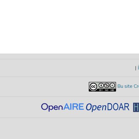
|
İ
Bu site Cr