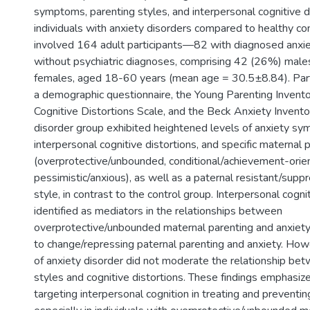
symptoms, parenting styles, and interpersonal cognitive di
individuals with anxiety disorders compared to healthy co
involved 164 adult participants—82 with diagnosed anxi
without psychiatric diagnoses, comprising 42 (26%) mal
females, aged 18-60 years (mean age = 30.5±8.84). Par
a demographic questionnaire, the Young Parenting Inventor
Cognitive Distortions Scale, and the Beck Anxiety Invento
disorder group exhibited heightened levels of anxiety s
interpersonal cognitive distortions, and specific maternal 
(overprotective/unbounded, conditional/achievement-orie
pessimistic/anxious), as well as a paternal resistant/supp
style, in contrast to the control group. Interpersonal cogn
identified as mediators in the relationships between
overprotective/unbounded maternal parenting and anxiety,
to change/repressing paternal parenting and anxiety. How
of anxiety disorder did not moderate the relationship be
styles and cognitive distortions. These findings emphasiz
targeting interpersonal cognition in treating and preventin