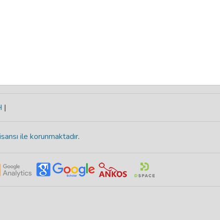
H
|
isansı ile korunmaktadır
.