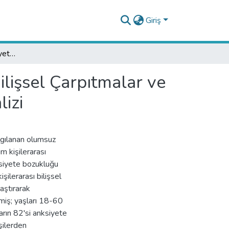
Giriş
Ebeveyn Tarzı ve Anksiyete Belirtileri: Kişilerarası Bilişsel Çarpıtmalar ve Anksiyete Bozukluğunun Düzenlenmiş Aracılık Analizi
Bilişsel Çarpıtmalar ve
izi
algılanan olumsuz
um kişilerarası
nksiyete bozukluğu
işilerarası bilişsel
laştırarak
lmiş; yaşları 18-60
arın 82'si anksiyete
şilerden