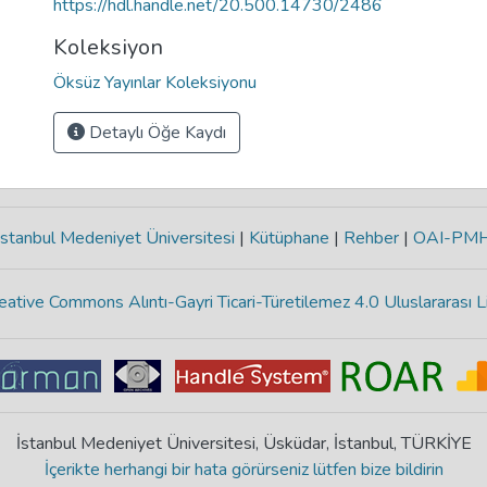
https://hdl.handle.net/20.500.14730/2486
Koleksiyon
Öksüz Yayınlar Koleksiyonu
Detaylı Öğe Kaydı
stanbul Medeniyet Üniversitesi
|
Kütüphane
|
Rehber
|
OAI-PM
eative Commons Alıntı-Gayri Ticari-Türetilemez 4.0 Uluslararası L
İstanbul Medeniyet Üniversitesi, Üsküdar, İstanbul, TÜRKİYE
İçerikte herhangi bir hata görürseniz lütfen bize bildirin