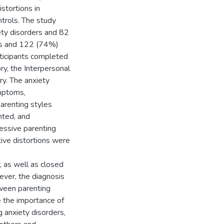
stortions in
ntrols. The study
ety disorders and 82
es and 122 (74%)
ticipants completed
y, the Interpersonal
ry. The anxiety
ymptoms,
parenting styles
nted, and
ressive parenting
itive distortions were
 as well as closed
ever, the diagnosis
tween parenting
e the importance of
g anxiety disorders,