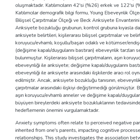
oluşmaktadır. Katılımcıların 42'si (%26) erkek ve 122'si (
Katılımcılar demografik bilgi formu, Young Ebeveynlik Ölçeği
Bilişsel Çarpıtmalar Ölçeği ve Beck Anksiyete Envanterini
Anksiyete bozukluğu grubunun, kontrol grubuna kıyasla 
anksiyete belirtileri, kişilerarası bilişsel çarpıtmalar ve belirl
koruyucu/evhamlı, koşullu/başarı odaklı ve kötümser/endiş
(değişime kapalı/duygularını bastıran) ebeveynlik tarzları se
bulunmuştur. Kişilerarası bilişsel çarpıtmaların, aşırı koruy
ebeveynliği ile anksiyete; değişime kapalı/duygularını bast
ebeveynliği ile anksiyete arasındaki ilişkilerde aracı rol oyn
edilmiştir. Ancak, anksiyete bozukluğu tanısının, ebeveynlik 
çarpıtmalar arasındaki ilişkiyi değiştirmediği görülmüştür. B
aşırı koruyucu/evhamlı anneler ve değişime kapalı/duyguları
büyüyen bireylerdeki anksiyete bozukluklarının tedavisinde, k
hedeflemenin önemini vurgulamaktadır.
Anxiety symptoms often relate to perceived negative par
inherited from one's parents, impacting cognitive processe
relationships. This study investigates the association be