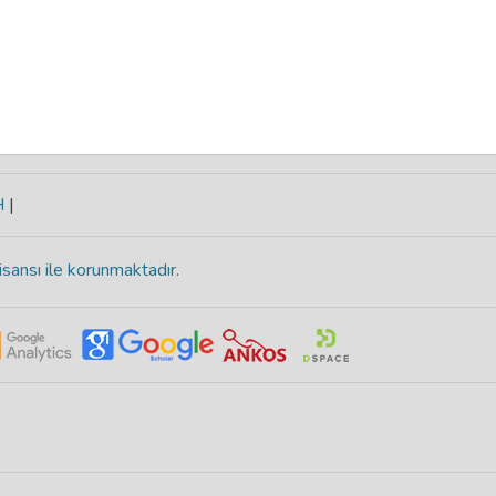
H
|
isansı ile korunmaktadır
.