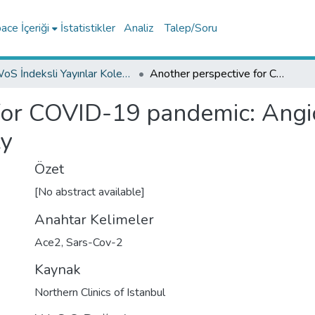
ce İçeriği
İstatistikler
Analiz
Talep/Soru
WoS İndeksli Yayınlar Koleksiyonu
Another perspective for COVID-19 pandemic: Angiotensin-converting enzyme 2 and ethnicity
for COVID-19 pandemic: Angi
ty
Özet
[No abstract available]
Anahtar Kelimeler
Ace2
,
Sars-Cov-2
Kaynak
Northern Clinics of Istanbul