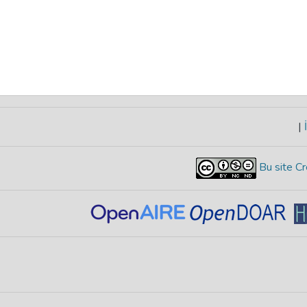
|
İ
Bu site Cr