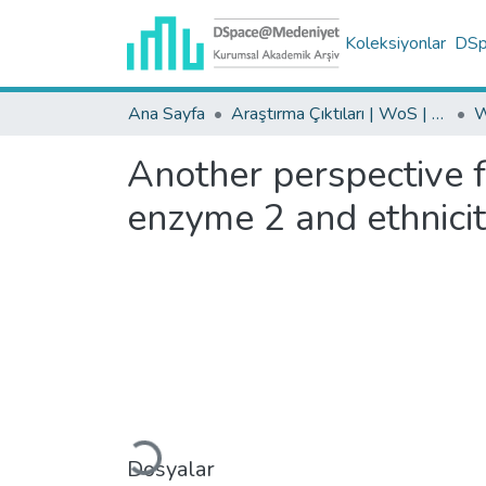
Koleksiyonlar
DSpa
Ana Sayfa
Araştırma Çıktıları | WoS | Scopus | TR-Dizin | PubMed
Another perspective 
enzyme 2 and ethnici
Yükleniyor...
Dosyalar