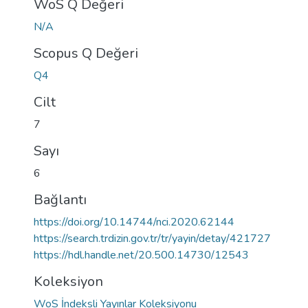
WoS Q Değeri
N/A
Scopus Q Değeri
Q4
Cilt
7
Sayı
6
Bağlantı
https://doi.org/10.14744/nci.2020.62144
https://search.trdizin.gov.tr/tr/yayin/detay/421727
https://hdl.handle.net/20.500.14730/12543
Koleksiyon
WoS İndeksli Yayınlar Koleksiyonu