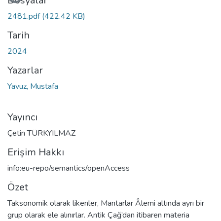
Yükleniyor...
Dosyalar
2481.pdf
(422.42 KB)
Tarih
2024
Yazarlar
Yavuz, Mustafa
Yayıncı
Çetin TÜRKYILMAZ
Erişim Hakkı
info:eu-repo/semantics/openAccess
Özet
Taksonomik olarak likenler, Mantarlar Âlemi altında ayrı bir
grup olarak ele alınırlar. Antik Çağ’dan itibaren materia