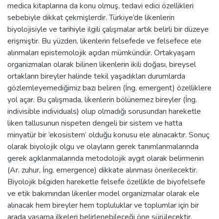
medica kitaplarına da konu olmuş, tedavi edici özellikleri
sebebiyle dikkat çekmişlerdir. Türkiye’de likenlerin
biyolojisiyle ve tarihiyle ilgili çalışmalar artık belirli bir düzeye
erişmiştir. Bu yüzden, likenlerin felsefede ve felsefece ele
alınmaları epistemolojik açıdan mümkündür. Ortakyaşam
organizmaları olarak bilinen likenlerin ikili doğası, bireysel
ortakların bireyler halinde tekil yaşadıkları durumlarda
gözlemleyemediğimiz bazı beliren (İng. emergent) özelliklere
yol açar. Bu çalışmada, likenlerin bölünemez bireyler (İng.
indivisible individuals) olup olmadığı sorusundan hareketle
liken tallusunun nispeten dengeli bir sistem ve hatta
minyatür bir ‘ekosistem’ olduğu konusu ele alınacaktır. Sonuç
olarak biyolojik olgu ve olayların gerek tanımlanmalarında
gerek açıklanmalarında metodolojik aygıt olarak belirmenin
(Ar. zuhur, İng. emergence) dikkate alınması önerilecektir.
Biyolojik bilgiden hareketle felsefe özellikle de biyofelsefe
ve etik bakımından likenler model organizmalar olarak ele
alınacak hem bireyler hem topluluklar ve toplumlar için bir
arada yaşama ilkeleri belirlenebileceği öne sürülecektir.