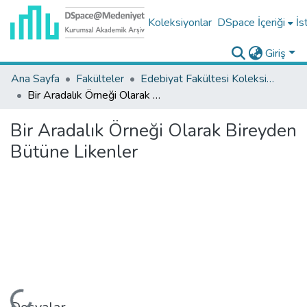
Koleksiyonlar
DSpace İçeriği
İs
Giriş
Ana Sayfa
Fakülteler
Edebiyat Fakültesi Koleksiyonu
Bir Aradalık Örneği Olarak Bireyden Bütüne Likenler
Bir Aradalık Örneği Olarak Bireyden
Bütüne Likenler