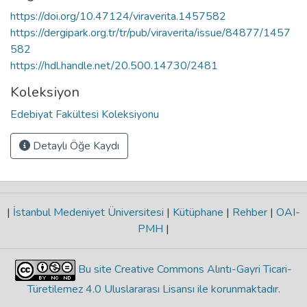
https://doi.org/10.47124/viraverita.1457582
https://dergipark.org.tr/tr/pub/viraverita/issue/84877/1457
582
https://hdl.handle.net/20.500.14730/2481
Koleksiyon
Edebiyat Fakültesi Koleksiyonu
Detaylı Öğe Kaydı
|
İstanbul Medeniyet Üniversitesi
|
Kütüphane
|
Rehber
|
OAI-
PMH
|
Bu site Creative Commons Alıntı-Gayri Ticari-
Türetilemez 4.0 Uluslararası Lisansı ile korunmaktadır
.