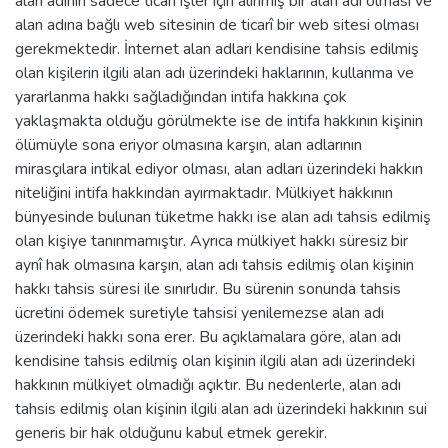
alan adının sadece ticarî işler için alınmış bir alan adı olması ve
alan adına bağlı web sitesinin de ticarî bir web sitesi olması
gerekmektedir. İnternet alan adları kendisine tahsis edilmiş
olan kişilerin ilgili alan adı üzerindeki haklarının, kullanma ve
yararlanma hakkı sağladığından intifa hakkına çok
yaklaşmakta olduğu görülmekte ise de intifa hakkının kişinin
ölümüyle sona eriyor olmasına karşın, alan adlarının
mirasçılara intikal ediyor olması, alan adları üzerindeki hakkın
niteliğini intifa hakkından ayırmaktadır. Mülkiyet hakkının
bünyesinde bulunan tüketme hakkı ise alan adı tahsis edilmiş
olan kişiye tanınmamıştır. Ayrıca mülkiyet hakkı süresiz bir
aynî hak olmasına karşın, alan adı tahsis edilmiş olan kişinin
hakkı tahsis süresi ile sınırlıdır. Bu sürenin sonunda tahsis
ücretini ödemek suretiyle tahsisi yenilemezse alan adı
üzerindeki hakkı sona erer. Bu açıklamalara göre, alan adı
kendisine tahsis edilmiş olan kişinin ilgili alan adı üzerindeki
hakkının mülkiyet olmadığı açıktır. Bu nedenlerle, alan adı
tahsis edilmiş olan kişinin ilgili alan adı üzerindeki hakkının sui
generis bir hak olduğunu kabul etmek gerekir.