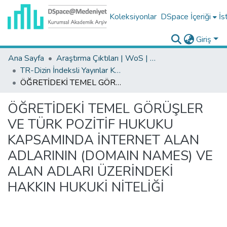
Koleksiyonlar
DSpace İçeriği
İs
Giriş
Ana Sayfa
Araştırma Çıktıları | WoS | Scopus | TR-Dizin | PubMed
TR-Dizin İndeksli Yayınlar Koleksiyonu
ÖĞRETİDEKİ TEMEL GÖRÜŞLER VE TÜRK POZİTİF HUKUKU KAPSAMINDA İNTERNET ALAN ADLARININ (DOMAIN NAMES) VE ALAN ADLARI ÜZERİNDEKİ HAKKIN HUKUKİ NİTELİĞİ
ÖĞRETİDEKİ TEMEL GÖRÜŞLER
VE TÜRK POZİTİF HUKUKU
KAPSAMINDA İNTERNET ALAN
ADLARININ (DOMAIN NAMES) VE
ALAN ADLARI ÜZERİNDEKİ
HAKKIN HUKUKİ NİTELİĞİ