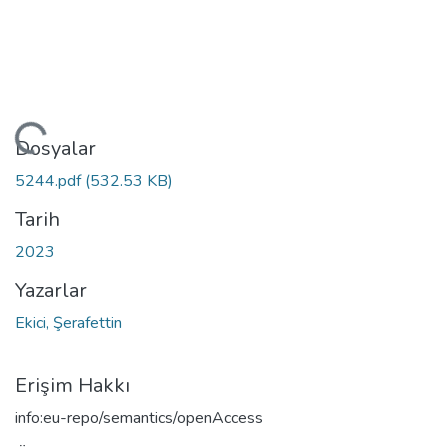
leniyor...
Dosyalar
5244.pdf
(532.53 KB)
Tarih
2023
Yazarlar
Ekici, Şerafettin
Erişim Hakkı
info:eu-repo/semantics/openAccess