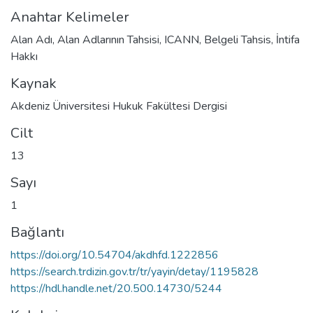
Anahtar Kelimeler
Alan Adı
,
Alan Adlarının Tahsisi
,
ICANN
,
Belgeli Tahsis
,
İntifa
Hakkı
Kaynak
Akdeniz Üniversitesi Hukuk Fakültesi Dergisi
Cilt
13
Sayı
1
Bağlantı
https://doi.org/10.54704/akdhfd.1222856
https://search.trdizin.gov.tr/tr/yayin/detay/1195828
https://hdl.handle.net/20.500.14730/5244