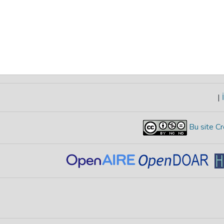
|
İ
Bu site Cr