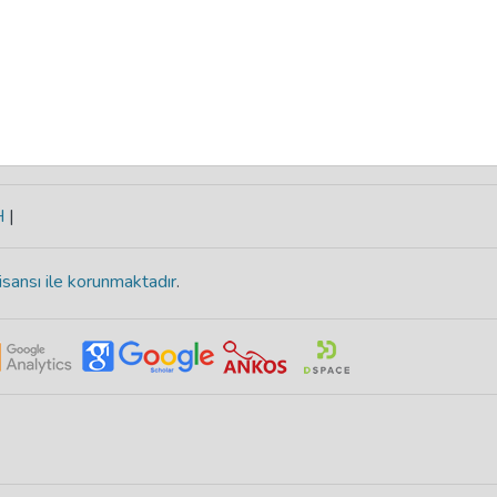
H
|
isansı ile korunmaktadır
.