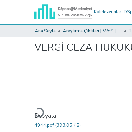
Koleksiyonlar
DSpa
Ana Sayfa
Araştırma Çıktıları | WoS | Scopus | TR-Dizin | PubMed
VERGİ CEZA HUKUKU
Yükleniyor...
Dosyalar
4944.pdf
(393.05 KB)