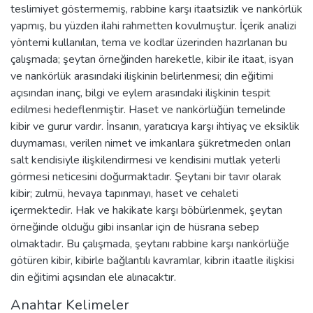
teslimiyet göstermemiş, rabbine karşı itaatsizlik ve nankörlük
yapmış, bu yüzden ilahi rahmetten kovulmuştur. İçerik analizi
yöntemi kullanılan, tema ve kodlar üzerinden hazırlanan bu
çalışmada; şeytan örneğinden hareketle, kibir ile itaat, isyan
ve nankörlük arasındaki ilişkinin belirlenmesi; din eğitimi
açısından inanç, bilgi ve eylem arasındaki ilişkinin tespit
edilmesi hedeflenmiştir. Haset ve nankörlüğün temelinde
kibir ve gurur vardır. İnsanın, yaratıcıya karşı ihtiyaç ve eksiklik
duymaması, verilen nimet ve imkanlara şükretmeden onları
salt kendisiyle ilişkilendirmesi ve kendisini mutlak yeterli
görmesi neticesini doğurmaktadır. Şeytani bir tavır olarak
kibir; zulmü, hevaya tapınmayı, haset ve cehaleti
içermektedir. Hak ve hakikate karşı böbürlenmek, şeytan
örneğinde olduğu gibi insanlar için de hüsrana sebep
olmaktadır. Bu çalışmada, şeytanı rabbine karşı nankörlüğe
götüren kibir, kibirle bağlantılı kavramlar, kibrin itaatle ilişkisi
din eğitimi açısından ele alınacaktır.
Anahtar Kelimeler