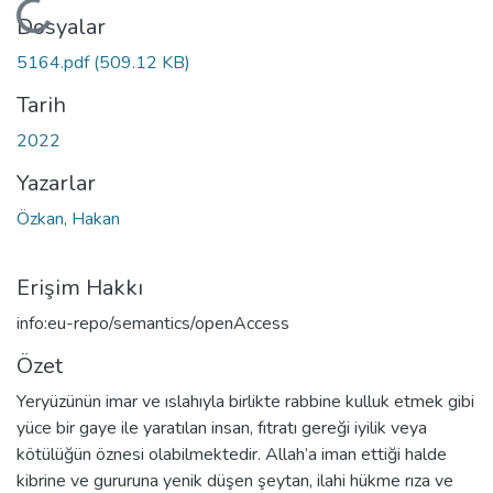
Yükleniyor...
Dosyalar
5164.pdf
(509.12 KB)
Tarih
2022
Yazarlar
Özkan, Hakan
Erişim Hakkı
info:eu-repo/semantics/openAccess
Özet
Yeryüzünün imar ve ıslahıyla birlikte rabbine kulluk etmek gibi
yüce bir gaye ile yaratılan insan, fıtratı gereği iyilik veya
kötülüğün öznesi olabilmektedir. Allah’a iman ettiği halde
kibrine ve gururuna yenik düşen şeytan, ilahi hükme rıza ve