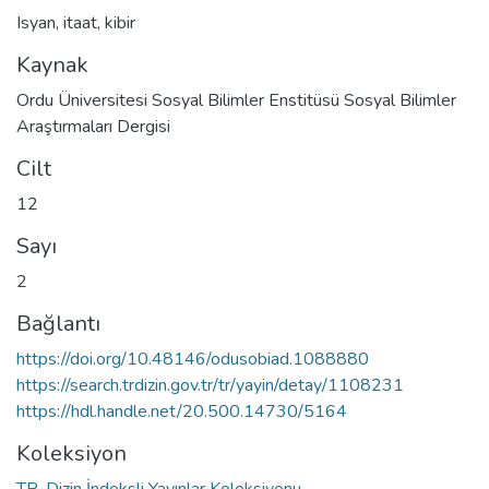
Isyan
,
itaat
,
kibir
Kaynak
Ordu Üniversitesi Sosyal Bilimler Enstitüsü Sosyal Bilimler
Araştırmaları Dergisi
Cilt
12
Sayı
2
Bağlantı
https://doi.org/10.48146/odusobiad.1088880
https://search.trdizin.gov.tr/tr/yayin/detay/1108231
https://hdl.handle.net/20.500.14730/5164
Koleksiyon
TR-Dizin İndeksli Yayınlar Koleksiyonu