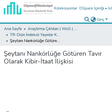
Koleksiyonlar
DSpace İçeriği
İs
Giriş
Ana Sayfa
Araştırma Çıktıları | WoS | Scopus | TR-Dizin | PubMed
TR-Dizin İndeksli Yayınlar Koleksiyonu
Şeytanı Nankörlüğe Götüren Tavır Olarak Kibir-İtaat İlişkisi
Şeytanı Nankörlüğe Götüren Tavır
Olarak Kibir-İtaat İlişkisi