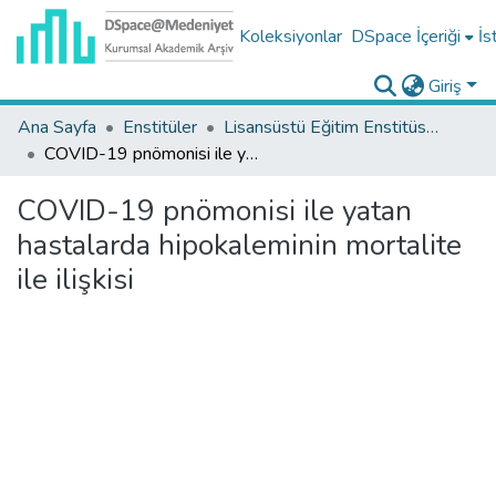
Koleksiyonlar
DSpace İçeriği
İs
Giriş
Ana Sayfa
Enstitüler
Lisansüstü Eğitim Enstitüsü Tez Koleksiyonu
COVID-19 pnömonisi ile yatan hastalarda hipokaleminin mortalite ile ilişkisi
COVID-19 pnömonisi ile yatan
hastalarda hipokaleminin mortalite
ile ilişkisi
leniyor...