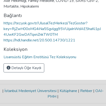
Aile Hekimliği
,
Family Medicine
,
COVID-19
,
SARS-CoV-2
,
Mortalite
,
Hipokalemi
Bağlantı
https://tez.yok.gov.tr/UlusalTezMerkezi/TezGoster?
key=RjZwH00oMG4iNa5Sgvlgg95VUijaInWdAE5haKi1pJ
4UwKF2GwDATqxnZnkTW0TM
https://hdl.handle.net/20.500.14730/1221
Koleksiyon
Lisansüstü Eğitim Enstitüsü Tez Koleksiyonu
Detaylı Öğe Kaydı
|
İstanbul Medeniyet Üniversitesi
|
Kütüphane
|
Rehber
|
OAI-
PMH
|