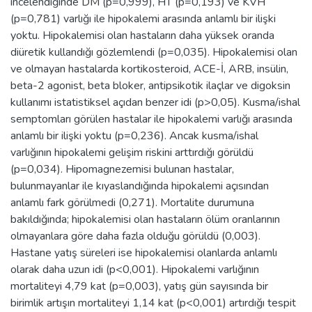
incelendiğinde DM (p=0,999), HT (p=0,193) ve KVH
(p=0,781) varlığı ile hipokalemi arasında anlamlı bir ilişki
yoktu. Hipokalemisi olan hastaların daha yüksek oranda
diüretik kullandığı gözlemlendi (p=0,035). Hipokalemisi olan
ve olmayan hastalarda kortikosteroid, ACE-İ, ARB, insülin,
beta-2 agonist, beta bloker, antipsikotik ilaçlar ve digoksin
kullanımı istatistiksel açıdan benzer idi (p>0,05). Kusma/ishal
semptomları görülen hastalar ile hipokalemi varlığı arasında
anlamlı bir ilişki yoktu (p=0,236). Ancak kusma/ishal
varlığının hipokalemi gelişim riskini arttırdığı görüldü
(p=0,034). Hipomagnezemisi bulunan hastalar,
bulunmayanlar ile kıyaslandığında hipokalemi açısından
anlamlı fark görülmedi (0,271). Mortalite durumuna
bakıldığında; hipokalemisi olan hastaların ölüm oranlarının
olmayanlara göre daha fazla olduğu görüldü (0,003).
Hastane yatış süreleri ise hipokalemisi olanlarda anlamlı
olarak daha uzun idi (p<0,001). Hipokalemi varlığının
mortaliteyi 4,79 kat (p=0,003), yatış gün sayısında bir
birimlik artışın mortaliteyi 1,14 kat (p<0,001) artırdığı tespit