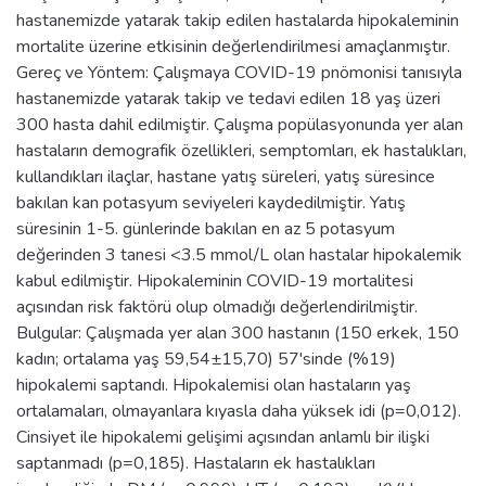
hastanemizde yatarak takip edilen hastalarda hipokaleminin
mortalite üzerine etkisinin değerlendirilmesi amaçlanmıştır.
Gereç ve Yöntem: Çalışmaya COVID-19 pnömonisi tanısıyla
hastanemizde yatarak takip ve tedavi edilen 18 yaş üzeri
300 hasta dahil edilmiştir. Çalışma popülasyonunda yer alan
hastaların demografik özellikleri, semptomları, ek hastalıkları,
kullandıkları ilaçlar, hastane yatış süreleri, yatış süresince
bakılan kan potasyum seviyeleri kaydedilmiştir. Yatış
süresinin 1-5. günlerinde bakılan en az 5 potasyum
değerinden 3 tanesi <3.5 mmol/L olan hastalar hipokalemik
kabul edilmiştir. Hipokaleminin COVID-19 mortalitesi
açısından risk faktörü olup olmadığı değerlendirilmiştir.
Bulgular: Çalışmada yer alan 300 hastanın (150 erkek, 150
kadın; ortalama yaş 59,54±15,70) 57'sinde (%19)
hipokalemi saptandı. Hipokalemisi olan hastaların yaş
ortalamaları, olmayanlara kıyasla daha yüksek idi (p=0,012).
Cinsiyet ile hipokalemi gelişimi açısından anlamlı bir ilişki
saptanmadı (p=0,185). Hastaların ek hastalıkları