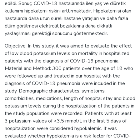
edildi. Sonuç: COVID-19 hastalarında ileri yaş ve diüretik
kullanımı hipokalemi riskini arttırmaktadır. Hipokalemisi olan
hastalarda daha uzun süreli hastane yatışları ve daha fazla
ölüm görülmesi elektrolit bozuklarına daha dikkatli
yaklaşılması gerektiği sonucunu göstermektedir.
Objective: In this study, it was aimed to evaluate the effect
of low blood potassium levels on mortality in hospitalized
patients with the diagnosis of COVID-19 pneumonia.
Material and Method: 300 patients over the age of 18 who
were followed up and treated in our hospital with the
diagnosis of COVID-19 pneumonia were included in the
study. Demographic characteristics, symptoms,
comorbidities, medications, length of hospital stay and blood
potassium levels during the hospitalization of the patients in
the study population were recorded. Patients with at least
3 potassium values of <3.5 mmol/L in the first 5 days of
hospitalization were considered hypokalemic. It was
evaluated whether hypokalemia is a risk factor for COVID-