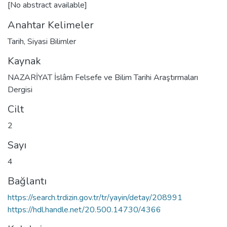
[No abstract available]
Anahtar Kelimeler
Tarih
,
Siyasi Bilimler
Kaynak
NAZARİYAT İslâm Felsefe ve Bilim Tarihi Araştırmaları
Dergisi
Cilt
2
Sayı
4
Bağlantı
https://search.trdizin.gov.tr/tr/yayin/detay/208991
https://hdl.handle.net/20.500.14730/4366