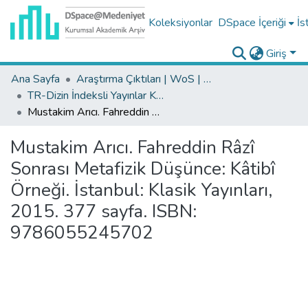
Koleksiyonlar
DSpace İçeriği
İs
Giriş
Ana Sayfa
Araştırma Çıktıları | WoS | Scopus | TR-Dizin | PubMed
TR-Dizin İndeksli Yayınlar Koleksiyonu
Mustakim Arıcı. Fahreddin Râzî Sonrası Metafizik Düşünce: Kâtibî Örneği. İstanbul: Klasik Yayınları, 2015. 377 sayfa. ISBN: 9786055245702
Mustakim Arıcı. Fahreddin Râzî
Sonrası Metafizik Düşünce: Kâtibî
Örneği. İstanbul: Klasik Yayınları,
2015. 377 sayfa. ISBN:
9786055245702