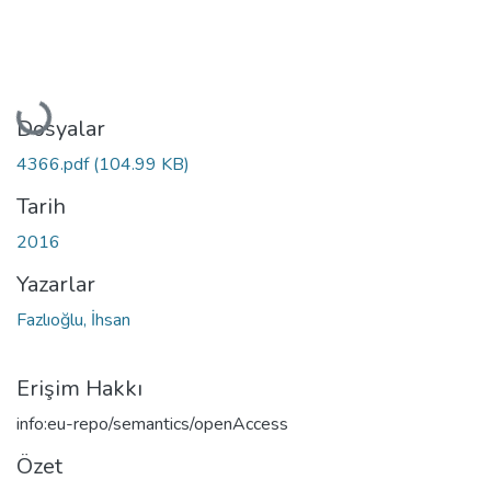
Yükleniyor...
Dosyalar
4366.pdf
(104.99 KB)
Tarih
2016
Yazarlar
Fazlıoğlu, İhsan
Erişim Hakkı
info:eu-repo/semantics/openAccess
Özet