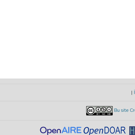
|
İ
Bu site Cr