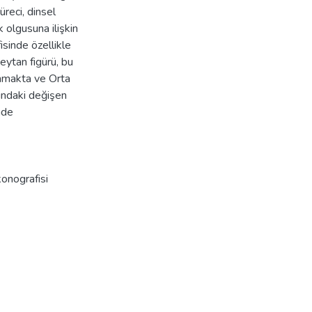
reci, dinsel
k olgusuna ilişkin
isinde özellikle
ytan figürü, bu
ınmakta ve Orta
ındaki değişen
nde
konografisi