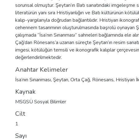
sorunsal olmuştur. Şeytan’ın Batı sanatındaki imgeleşme sü
literatürün yanı sıra Hristiyanlığın ve Batı kültürünün kötülü
kalıp-yargılarıyla doğrudan bağlantılıdır. Hristiyan ikonograf
cehennem tasarımının oluşturulmasında başrolü oynayan Şe
çalışmada “İsa’nın Sınanması” sahneleri bağlamında ele al
Çağ’dan Rönesans’a uzanan süreçte Şeytan’ın resim sanat
imgesi, kötülüğün temsili ve ikonografik kalıplar çerçevesi
değerlendirilmektedir.
Anahtar Kelimeler
İsa’nın Sınanması
,
Şeytan
,
Orta Çağ
,
Rönesans
,
Hristiyan İ
Kaynak
MSGSÜ Sosyal Bilimler
Cilt
1
Sayı