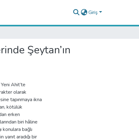
Giriş
rinde Şeytan’ın
 Yeni Ahit’te
arakter olarak
disine tapınmaya ikna
an, kötülük
ıdan erken
arından biri hâline
ı konulara bağlı
n yanıt aradığı bir