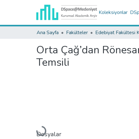
Koleksiyonlar
DSpa
Ana Sayfa
Fakülteler
Orta Çağ’dan Rönesans
Temsili
Yükleniyor...
Dosyalar