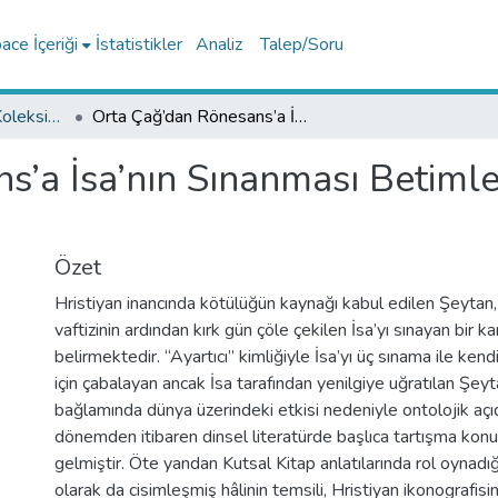
ce İçeriği
İstatistikler
Analiz
Talep/Soru
Edebiyat Fakültesi Koleksiyonu
Orta Çağ’dan Rönesans’a İsa’nın Sınanması Betimlerinde Şeytan’ın Temsili
’a İsa’nın Sınanması Betimle
Özet
Hristiyan inancında kötülüğün kaynağı kabul edilen Şeytan,
vaftizinin ardından kırk gün çöle çekilen İsa’yı sınayan bir k
belirmektedir. “Ayartıcı” kimliğiyle İsa’yı üç sınama ile ken
için çabalayan ancak İsa tarafından yenilgiye uğratılan Şeyt
bağlamında dünya üzerindeki etkisi nedeniyle ontolojik aç
dönemden itibaren dinsel literatürde başlıca tartışma konul
gelmiştir. Öte yandan Kutsal Kitap anlatılarında rol oynadığ
olarak da cisimleşmiş hâlinin temsili, Hristiyan ikonografisini