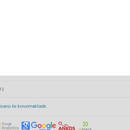
H
|
isansı ile korunmaktadır
.