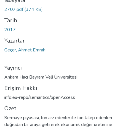
leniyor...
Dosyalar
2707.pdf
(374 KB)
Tarih
2017
Yazarlar
Geçer, Ahmet Emrah
Yayıncı
Ankara Hacı Bayram Veli Üniversitesi
Erişim Hakkı
info:eu-repo/semantics/openAccess
Özet
Sermaye piyasası, fon arz edenler ile fon talep edenleri
doğrudan bir araya getirerek ekonomik değer üretimine