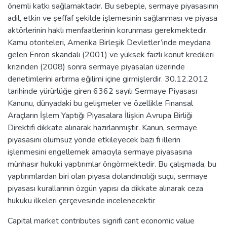
önemli katkı sağlamaktadır. Bu sebeple, sermaye piyasasının
adil, etkin ve şeffaf şekilde işlemesinin sağlanması ve piyasa
aktörlerinin haklı menfaatlerinin korunması gerekmektedir.
Kamu otoriteleri, Amerika Birleşik Devletler’inde meydana
gelen Enron skandalı (2001) ve yüksek faizli konut kredileri
krizinden (2008) sonra sermaye piyasaları üzerinde
denetimlerini artırma eğilimi içine girmişlerdir. 30.12.2012
tarihinde yürürlüğe giren 6362 sayılı Sermaye Piyasası
Kanunu, dünyadaki bu gelişmeler ve özellikle Finansal
Araçların İşlem Yaptığı Piyasalara İlişkin Avrupa Birliği
Direktifi dikkate alınarak hazırlanmıştır. Kanun, sermaye
piyasasını olumsuz yönde etkileyecek bazı fi illerin
işlenmesini engellemek amacıyla sermaye piyasasına
münhasır hukuki yaptırımlar öngörmektedir. Bu çalışmada, bu
yaptırımlardan biri olan piyasa dolandırıcılığı suçu, sermaye
piyasası kurallarının özgün yapısı da dikkate alınarak ceza
hukuku ilkeleri çerçevesinde incelenecektir
Capital market contributes signifi cant economic value