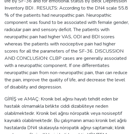
life by SF-36 and for emotional status by Beck Depression
Inventory BDI . RESULTS: According to the DN4 scale 55.8
% of the patients had neuropathic pain. Neuropathic
component was found to be associated with female gender,
radicular pain and sensory deficit. The patients with
neuropathic pain had higher VAS, ODI and BDI scores
whereas the patients with nociceptive pain had higher
scores for all the parameters of the SF-36. DISCUSSION
AND CONCLUSION: CLBP cases are generally associated
with a neuropathic component. If one differentiates
neuropathic pain from non-neuropathic pain, than can reduce
the pain, improve the quality of life, and decrease the level
of disability and depression.
GİRİŞ ve AMAÇ: Kronik bel ağrısı hayatı tehdit eden bir
hastalık olmamakla birlikte ciddi dizabiliteye neden
olabilmektedir. Kronik bel ağrısı nöropatik veya nosiseptif
kaynaklı olabilmektedir. Bu çalışmanın amacı kronik bel ağrılı
hastalarda DN4 skalasıyla nöropatik ağrıyı saptamak; klinik