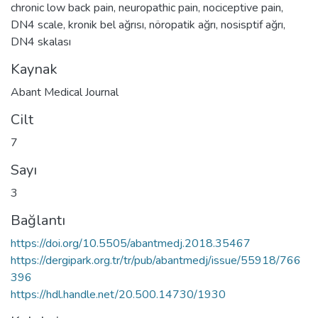
chronic low back pain
,
neuropathic pain
,
nociceptive pain
,
DN4 scale
,
kronik bel ağrısı
,
nöropatik ağrı
,
nosisptif ağrı
,
DN4 skalası
Kaynak
Abant Medical Journal
Cilt
7
Sayı
3
Bağlantı
https://doi.org/10.5505/abantmedj.2018.35467
https://dergipark.org.tr/tr/pub/abantmedj/issue/55918/766
396
https://hdl.handle.net/20.500.14730/1930