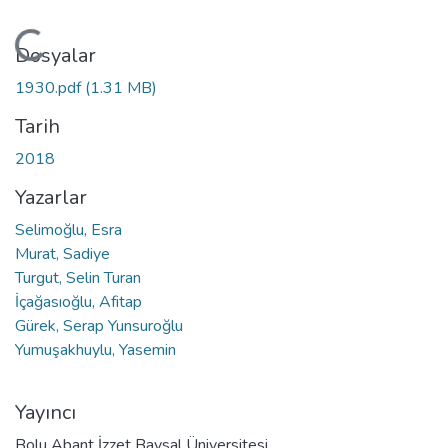
Yükleniyor...
Dosyalar
1930.pdf
(1.31 MB)
Tarih
2018
Yazarlar
Selimoğlu, Esra
Murat, Sadiye
Turgut, Selin Turan
İçağasıoğlu, Afitap
Gürek, Serap Yunsuroğlu
Yumuşakhuylu, Yasemin
Yayıncı
Bolu Abant İzzet Baysal Üniversitesi