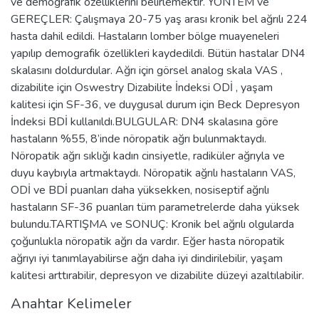
ve demografik özelliklerini belirlemektir. YÖNTEM ve
GEREÇLER: Çalışmaya 20-75 yaş arası kronik bel ağrılı 224
hasta dahil edildi. Hastaların lomber bölge muayeneleri
yapılıp demografik özellikleri kaydedildi. Bütün hastalar DN4
skalasını doldurdular. Ağrı için görsel analog skala VAS ,
dizabilite için Oswestry Dizabilite İndeksi ODİ , yaşam
kalitesi için SF-36, ve duygusal durum için Beck Depresyon
İndeksi BDİ kullanıldı.BULGULAR: DN4 skalasına göre
hastaların %55, 8’inde nöropatik ağrı bulunmaktaydı.
Nöropatik ağrı sıklığı kadın cinsiyetle, radiküler ağrıyla ve
duyu kaybıyla artmaktaydı. Nöropatik ağrılı hastaların VAS,
ODİ ve BDİ puanları daha yüksekken, nosiseptif ağrılı
hastaların SF-36 puanları tüm parametrelerde daha yüksek
bulundu.TARTIŞMA ve SONUÇ: Kronik bel ağrılı olgularda
çoğunlukla nöropatik ağrı da vardır. Eğer hasta nöropatik
ağrıyı iyi tanımlayabilirse ağrı daha iyi dindirilebilir, yaşam
kalitesi arttırabilir, depresyon ve dizabilite düzeyi azaltılabilir.
Anahtar Kelimeler