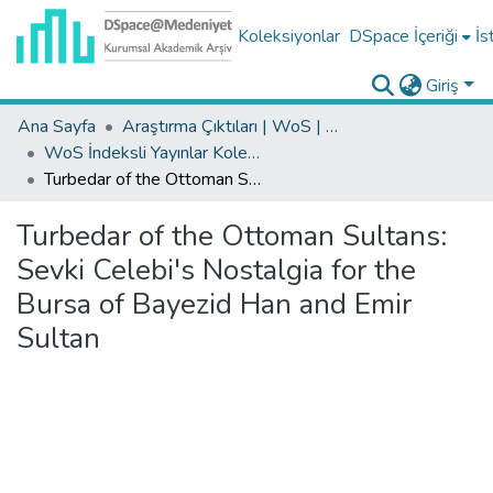
Koleksiyonlar
DSpace İçeriği
İs
Giriş
Ana Sayfa
Araştırma Çıktıları | WoS | Scopus | TR-Dizin | PubMed
WoS İndeksli Yayınlar Koleksiyonu
Turbedar of the Ottoman Sultans: Sevki Celebi's Nostalgia for the Bursa of Bayezid Han and Emir Sultan
Turbedar of the Ottoman Sultans:
Sevki Celebi's Nostalgia for the
Bursa of Bayezid Han and Emir
Sultan