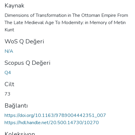
Kaynak
Dimensions of Transformation in The Ottoman Empire From
The Late Medieval Age To Modernity: in Memory of Metin
Kunt
WoS Q Değeri
N/A
Scopus Q Değeri
Q4
Cilt
73
Bağlantı
https://doi.org/10.1163/9789004442351_007
https://hdl.handle.net/20.500.14730/10270
Koleksiyon