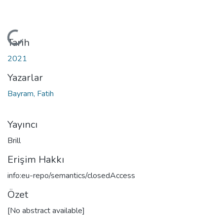
Yükleniyor...
Tarih
2021
Yazarlar
Bayram, Fatih
Yayıncı
Brill
Erişim Hakkı
info:eu-repo/semantics/closedAccess
Özet
[No abstract available]