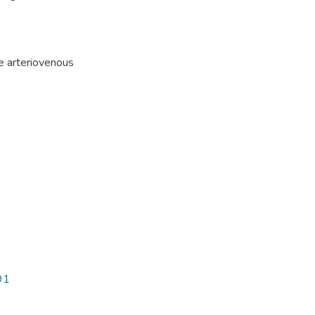
e arteriovenous
91