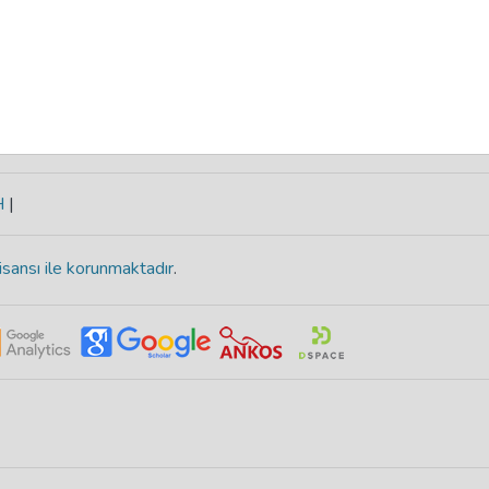
H
|
isansı ile korunmaktadır
.