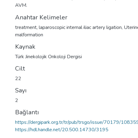
AVM.
Anahtar Kelimeler
treatment
,
laparoscopic internal iliac artery ligation
,
Uterin
malformation
Kaynak
Türk Jinekolojik Onkoloji Dergisi
Cilt
22
Sayı
2
Bağlantı
https://dergipark.org.tr/tr/pub/trsgo/issue/70179/10835
https://hdl.handle.net/20.500.14730/3195