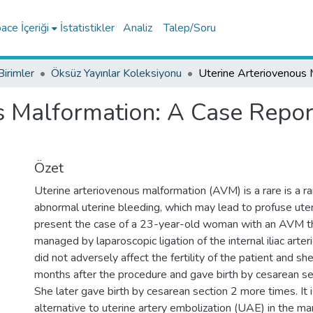
ce İçeriği
İstatistikler
Analiz
Talep/Soru
Birimler
Öksüz Yayınlar Koleksiyonu
s Malformation: A Case Repor
Özet
Uterine arteriovenous malformation (AVM) is a rare is a ra
abnormal uterine bleeding, which may lead to profuse ute
present the case of a 23-year-old woman with an AVM th
managed by laparoscopic ligation of the internal iliac arter
did not adversely affect the fertility of the patient and 
months after the procedure and gave birth by cesarean s
She later gave birth by cesarean section 2 more times. It i
alternative to uterine artery embolization (UAE) in the m