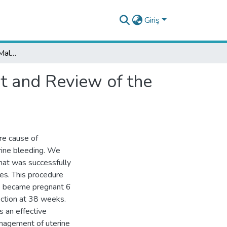
Giriş
Uterine Arteriovenous Malformation: A Case Report and Review of the Literature
t and Review of the
re cause of
rine bleeding. We
at was successfully
ies. This procedure
she became pregnant 6
ection at 38 weeks.
s an effective
anagement of uterine