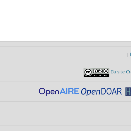
|
İ
Bu site Cr