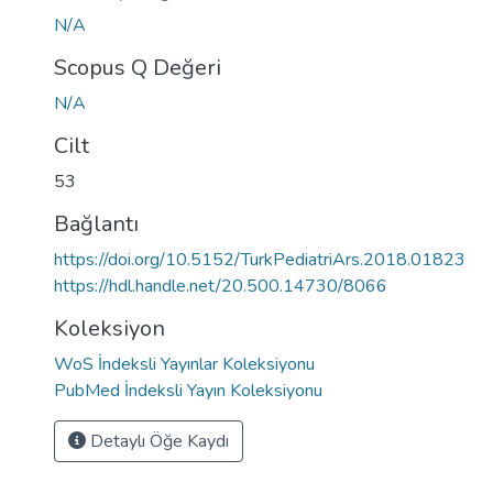
N/A
Scopus Q Değeri
N/A
Cilt
53
Bağlantı
https://doi.org/10.5152/TurkPediatriArs.2018.01823
https://hdl.handle.net/20.500.14730/8066
Koleksiyon
WoS İndeksli Yayınlar Koleksiyonu
PubMed İndeksli Yayın Koleksiyonu
Detaylı Öğe Kaydı