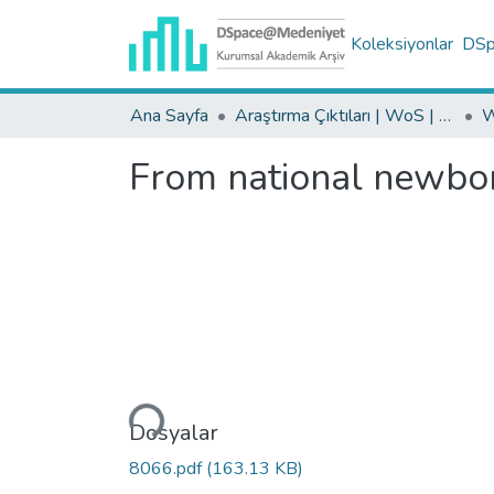
Koleksiyonlar
DSpa
Ana Sayfa
Araştırma Çıktıları | WoS | Scopus | TR-Dizin | PubMed
From national newbor
Yükleniyor...
Dosyalar
8066.pdf
(163.13 KB)