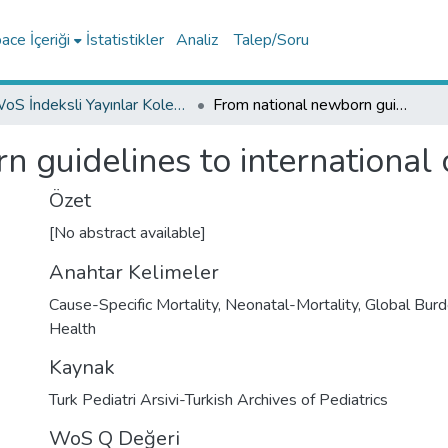
ce İçeriği
İstatistikler
Analiz
Talep/Soru
WoS İndeksli Yayınlar Koleksiyonu
From national newborn guidelines to international consensus
n guidelines to international
Özet
[No abstract available]
Anahtar Kelimeler
Cause-Specific Mortality
,
Neonatal-Mortality
,
Global Bur
Health
Kaynak
Turk Pediatri Arsivi-Turkish Archives of Pediatrics
WoS Q Değeri