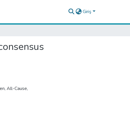
Giriş
 consensus
den
,
All-Cause
,