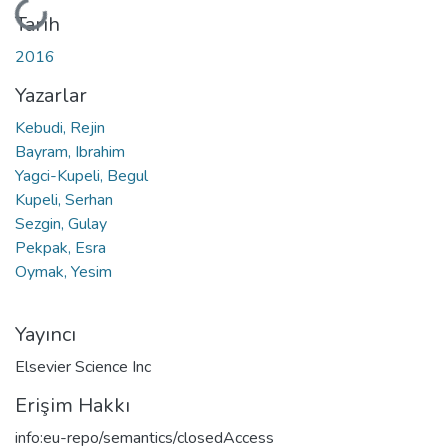
Yükleniyor...
Tarih
2016
Yazarlar
Kebudi, Rejin
Bayram, Ibrahim
Yagci-Kupeli, Begul
Kupeli, Serhan
Sezgin, Gulay
Pekpak, Esra
Oymak, Yesim
Yayıncı
Elsevier Science Inc
Erişim Hakkı
info:eu-repo/semantics/closedAccess