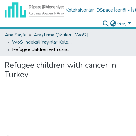
Koleksiyonlar
DSpace İçeriği
İs
Giriş
Ana Sayfa
Araştırma Çıktıları | WoS | Scopus | TR-Dizin | PubMed
WoS İndeksli Yayınlar Koleksiyonu
Refugee children with cancer in Turkey
Refugee children with cancer in
Turkey