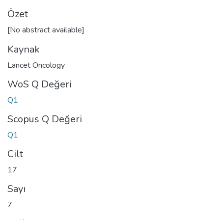
Özet
[No abstract available]
Kaynak
Lancet Oncology
WoS Q Değeri
Q1
Scopus Q Değeri
Q1
Cilt
17
Sayı
7