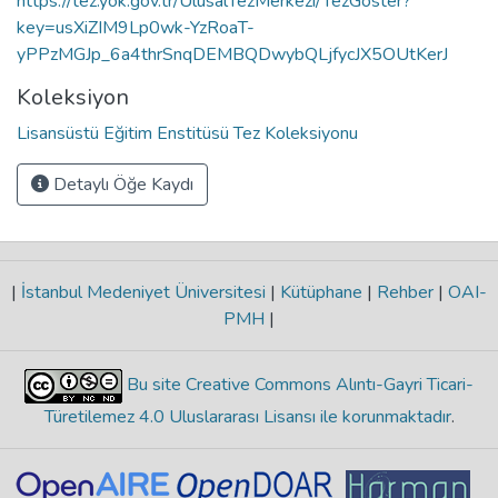
https://tez.yok.gov.tr/UlusalTezMerkezi/TezGoster?
key=usXiZIM9Lp0wk-YzRoaT-
yPPzMGJp_6a4thrSnqDEMBQDwybQLjfycJX5OUtKerJ
Koleksiyon
Lisansüstü Eğitim Enstitüsü Tez Koleksiyonu
Detaylı Öğe Kaydı
|
İstanbul Medeniyet Üniversitesi
|
Kütüphane
|
Rehber
|
OAI-
PMH
|
Bu site Creative Commons Alıntı-Gayri Ticari-
Türetilemez 4.0 Uluslararası Lisansı ile korunmaktadır
.