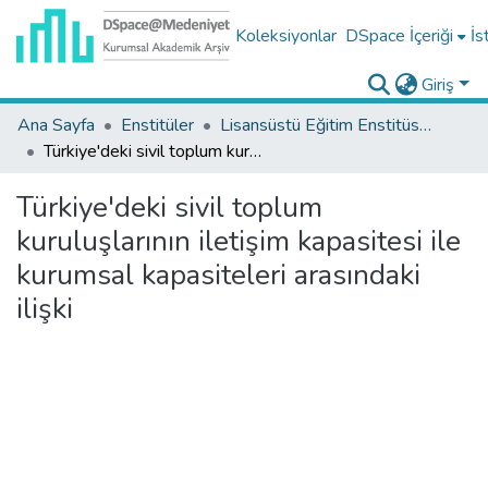
Koleksiyonlar
DSpace İçeriği
İs
Giriş
Ana Sayfa
Enstitüler
Lisansüstü Eğitim Enstitüsü Tez Koleksiyonu
Türkiye'deki sivil toplum kuruluşlarının iletişim kapasitesi ile kurumsal kapasiteleri arasındaki ilişki
Türkiye'deki sivil toplum
kuruluşlarının iletişim kapasitesi ile
kurumsal kapasiteleri arasındaki
ilişki