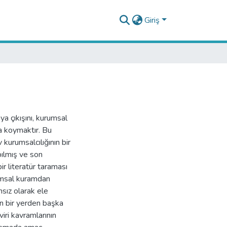
Giriş
ya çıkışını, kurumsal
ya koymaktır. Bu
kurumsalcılığının bir
pılmış ve son
r literatür taraması
rumsal kuramdan
msız olarak ele
rin bir yerden başka
viri kavramlarının