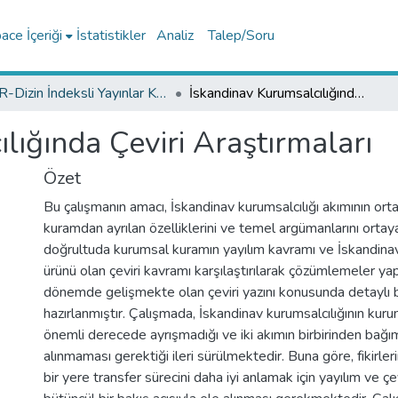
ce İçeriği
İstatistikler
Analiz
Talep/Soru
TR-Dizin İndeksli Yayınlar Koleksiyonu
İskandinav Kurumsalcılığında Çeviri Araştırmaları
lığında Çeviri Araştırmaları
Özet
Bu çalışmanın amacı, İskandinav kurumsalcılığı akımının orta
kuramdan ayrılan özelliklerini ve temel argümanlarını orta
doğrultuda kurumsal kuramın yayılım kavramı ve İskandinav 
ürünü olan çeviri kavramı karşılaştırılarak çözümlemeler ya
dönemde gelişmekte olan çeviri yazını konusunda detaylı bi
hazırlanmıştır. Çalışmada, İskandinav kurumsalcılığının ku
önemli derecede ayrışmadığı ve iki akımın birbirinden bağı
alınmaması gerektiği ileri sürülmektedir. Buna göre, fikirle
bir yere transfer sürecini daha iyi anlamak için yayılım ve çe