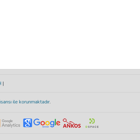
H
|
isansı ile korunmaktadır
.