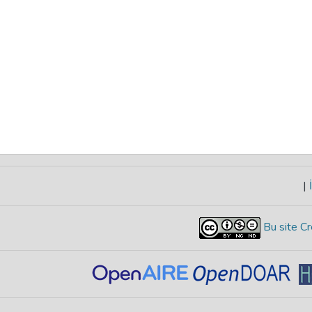
|
İ
Bu site Cr