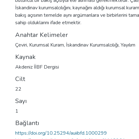
bütüncül bir bakış açısıyla ele alınması gerekmektedir. Ça
İskandinav kurumsalcılığını, kaynağını aldığı kurumsal kuram
bakış açısının temelde aynı argümanlara ve birbirlerini tama
sahip olduklarını ifade etmektir.
Anahtar Kelimeler
Çeviri
,
Kurumsal Kuram
,
İskandinav Kurumsalcılığı
,
Yayılım
Kaynak
Akdeniz İİBF Dergisi
Cilt
22
Sayı
1
Bağlantı
https://doi.org/10.25294/auiibfd.1000299