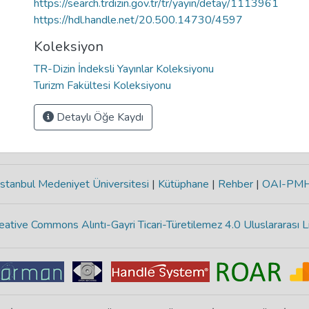
https://search.trdizin.gov.tr/tr/yayin/detay/1113961
https://hdl.handle.net/20.500.14730/4597
Koleksiyon
TR-Dizin İndeksli Yayınlar Koleksiyonu
Turizm Fakültesi Koleksiyonu
Detaylı Öğe Kaydı
stanbul Medeniyet Üniversitesi
|
Kütüphane
|
Rehber
|
OAI-PM
eative Commons Alıntı-Gayri Ticari-Türetilemez 4.0 Uluslararası L