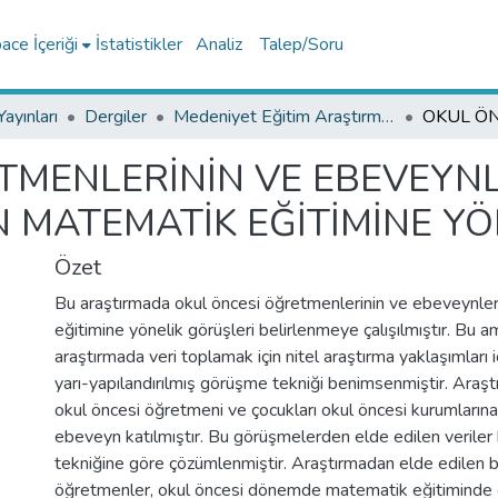
ce İçeriği
İstatistikler
Analiz
Talep/Soru
ayınları
Dergiler
Medeniyet Eğitim Araştırmaları Dergisi Koleksiyonu
TMENLERİNİN VE EBEVEYN
 MATEMATİK EĞİTİMİNE YÖ
Özet
Bu araştırmada okul öncesi öğretmenlerinin ve ebeveynle
eğitimine yönelik görüşleri belirlenmeye çalışılmıştır. Bu 
araştırmada veri toplamak için nitel araştırma yaklaşımları i
yarı-yapılandırılmış görüşme tekniği benimsenmiştir. Ara
okul öncesi öğretmeni ve çocukları okul öncesi kurumların
ebeveyn katılmıştır. Bu görüşmelerden elde edilen veriler 
tekniğine göre çözümlenmiştir. Araştırmadan elde edilen b
öğretmenler, okul öncesi dönemde matematik eğitiminde