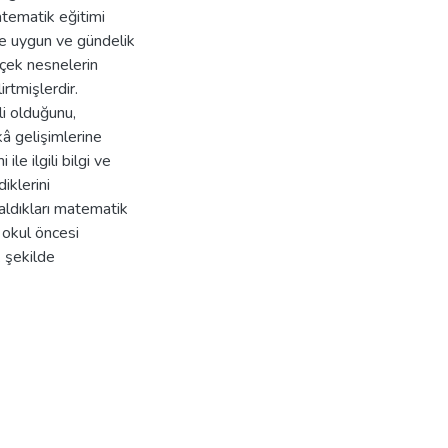
atematik eğitimi
ne uygun ve gündelik
rçek nesnelerin
rtmişlerdir.
i olduğunu,
kâ gelişimlerine
le ilgili bilgi ve
iklerini
 aldıkları matematik
n okul öncesi
 şekilde