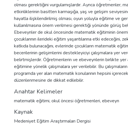
olması gerektiğini vurgulamışlardır. Ayrıca öğretmenler, m
etkinliklerinin basitten karmaşığa, yaş ve gelişim seviyesi
hayatla ilişkilendirilmiş olması, oyun yoluyla eğitime ve ge
kullanılmasına önem verilmesi gerektiği yönünde görüş beli
Ebeveynler de okul öncesinde matematik eğitiminin öneml
çocuklarının ilerideki eğitim yaşantılarına etki edeceğini, ze
katkıda bulunacağını, evlerinde çocukların matematik eğitimi i
becerilerinin gelişimlerini destekleyiciyi çalışmalara yer verd
belirtmişlerdir. Öğretmenlerin ve ebeveynlerin birlikte yer
eğitimine yönelik çalışmalara yer verilebilir. Bu çalışmaları
programda yer alan matematik konularının hepsini içerecek
düzenlenmesine de dikkat edilebilir.
Anahtar Kelimeler
matematik eğitimi
,
okul öncesi öğretmenleri
,
ebeveyn
Kaynak
Medeniyet Eğitim Araştırmaları Dergisi