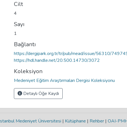
Cilt
4
Sayı
1
Bağlantı
https://dergipark.org.tr/tr/pub/mead/issue/56310/74974
https://hdl.handle.net/20.500.14730/3072
Koleksiyon
Medeniyet Eğitim Araştırmaları Dergisi Koleksiyonu
Detaylı Öğe Kaydı
stanbul Medeniyet Üniversitesi
|
Kütüphane
|
Rehber
|
OAI-PM