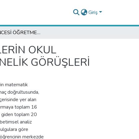
Giriş
OKUL ÖNCESİ ÖĞRETMENLERİNİN VE EBEVEYNLERİN OKUL ÖNCESİNDE VERİLEN MATEMATİK EĞİTİMİNE YÖNELİK GÖRÜŞLERİ
LERİN OKUL
NELİK GÖRÜŞLERİ
rin matematik
amaç doğrultusunda,
çerisinde yer alan
ştırmaya toplam 16
a giden toplam 20
betimsel analiz
ulgulara göre
 öğrencinin merkezde