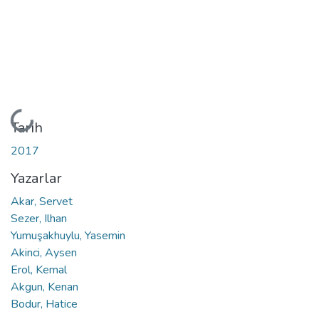
Yükleniyor...
Tarih
2017
Yazarlar
Akar, Servet
Sezer, Ilhan
Yumuşakhuylu, Yasemin
Akinci, Aysen
Erol, Kemal
Akgun, Kenan
Bodur, Hatice