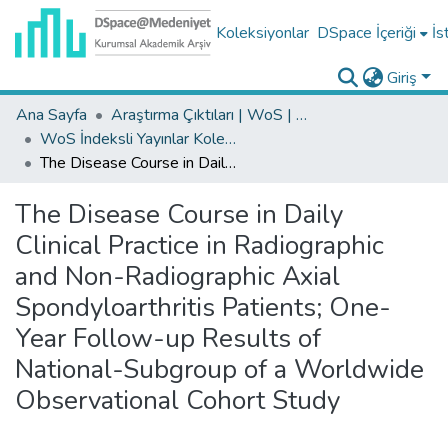
Koleksiyonlar
DSpace İçeriği
İs
Giriş
Ana Sayfa
Araştırma Çıktıları | WoS | Scopus | TR-Dizin | PubMed
WoS İndeksli Yayınlar Koleksiyonu
The Disease Course in Daily Clinical Practice in Radiographic and Non-Radiographic Axial Spondyloarthritis Patients; One-Year Follow-up Results of National-Subgroup of a Worldwide Observational Cohort Study
The Disease Course in Daily
Clinical Practice in Radiographic
and Non-Radiographic Axial
Spondyloarthritis Patients; One-
Year Follow-up Results of
National-Subgroup of a Worldwide
Observational Cohort Study