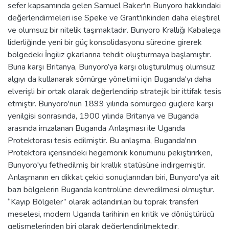
sefer kapsamında gelen Samuel Baker'ın Bunyoro hakkındaki
değerlendirmeleri ise Speke ve Grant'inkinden daha eleştirel
ve olumsuz bir nitelik taşımaktadır. Bunyoro Krallığı Kabalega
liderliğinde yeni bir güç konsolidasyonu sürecine girerek
bölgedeki İngiliz çıkarlarına tehdit oluşturmaya başlamıştır.
Buna karşı Britanya, Bunyoro’ya karşı oluşturulmuş olumsuz
algıyı da kullanarak sömürge yönetimi için Buganda'yı daha
elverişli bir ortak olarak değerlendirip stratejik bir ittifak tesis
etmiştir. Bunyoro'nun 1899 yılında sömürgeci güçlere karşı
yenilgisi sonrasında, 1900 yılında Britanya ve Buganda
arasında imzalanan Buganda Anlaşması ile Uganda
Protektorası tesis edilmiştir. Bu anlaşma, Buganda'nın
Protektora içerisindeki hegemonik konumunu pekiştirirken,
Bunyoro'yu fethedilmiş bir krallık statüsüne indirgemiştir.
Anlaşmanın en dikkat çekici sonuçlarından biri, Bunyoro'ya ait
bazı bölgelerin Buganda kontrolüne devredilmesi olmuştur.
“Kayıp Bölgeler” olarak adlandırılan bu toprak transferi
meselesi, modern Uganda tarihinin en kritik ve dönüştürücü
gelişmelerinden biri olarak değerlendirilmektedir.