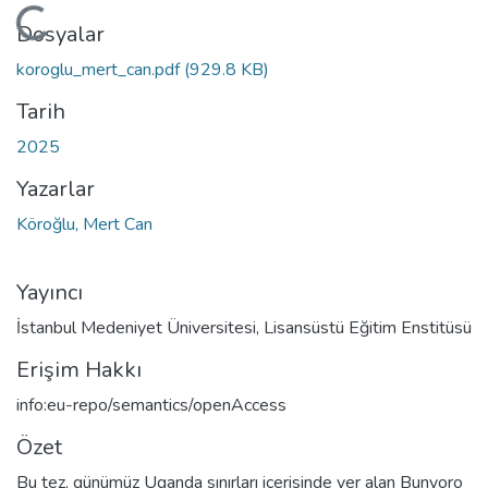
eniyor...
Dosyalar
koroglu_mert_can.pdf
(929.8 KB)
Tarih
2025
Yazarlar
Köroğlu, Mert Can
Yayıncı
İstanbul Medeniyet Üniversitesi, Lisansüstü Eğitim Enstitüsü
Erişim Hakkı
info:eu-repo/semantics/openAccess
Özet
Bu tez, günümüz Uganda sınırları içerisinde yer alan Bunyoro