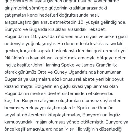
güçlerini kendi siyasi çıkarları doğrultusunda yönlendirme
girişimlerini, sömürge güçlerinin krallıklar arasındaki
çatışmaları kendi hedefleri doğrultusunda nasıl
araçsallaştırdığını analiz etmektedir. 19. yüzyıla gelindiğinde,
Bunyoro ve Buganda krallıkları arasındaki rekabet,
Buganda'nın 18. yüzyıldan itibaren artan siyasi ve askeri gücü
nedeniyle yoğunlaşmıştır. Bu dönemde iki krallık arasındaki
gerilim, karşılıklı toprak baskınlarıyla kendini göstermekteydi.
Nil Nehri'nin kaynaklarını keşfetmek amacıyla bölgeye gelen
İngiliz kaşifler John Hanning Speke ve James Grant'in ilk
olarak günümüz Orta ve Güney Uganda'sında konumlanan
Buganda'ya ulaşmaları, söz konusu rekabete yeni bir boyut
kazandırmıştır. Bölgenin en güçlü siyasi yapılanması olan
Buganda'nın merkezi devlet sisteminden etkilenen bu
kaşifler, Bunyoro aleyhine oluşturulan olumsuz söylemleri
benimseyerek yaygınlaştırmışlardır. Speke ve Grant'in
seyahat gözlemlerini kitaplaştırmaları, Bunyoro'nun İngiliz
kamuoyundaki imajını olumsuz yönde etkilemiştir. Bunyoro'ya
önce keşif amacıyla, ardından Mısır Hidivliği'nin düzenlediği