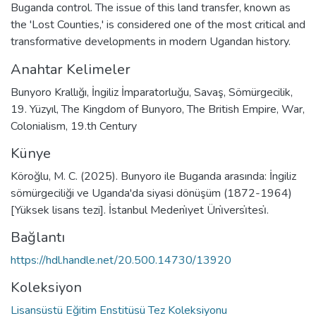
Buganda control. The issue of this land transfer, known as
the 'Lost Counties,' is considered one of the most critical and
transformative developments in modern Ugandan history.
Anahtar Kelimeler
Bunyoro Krallığı
,
İngiliz İmparatorluğu
,
Savaş
,
Sömürgecilik
,
19. Yüzyıl
,
The Kingdom of Bunyoro
,
The British Empire
,
War
,
Colonialism
,
19.th Century
Künye
Köroğlu, M. C. (2025). Bunyoro ile Buganda arasında: İngiliz
sömürgeciliği ve Uganda'da siyasi dönüşüm (1872-1964)
[Yüksek lisans tezi]. İstanbul Medeni̇yet Üni̇versi̇tesi̇.
Bağlantı
https://hdl.handle.net/20.500.14730/13920
Koleksiyon
Lisansüstü Eğitim Enstitüsü Tez Koleksiyonu