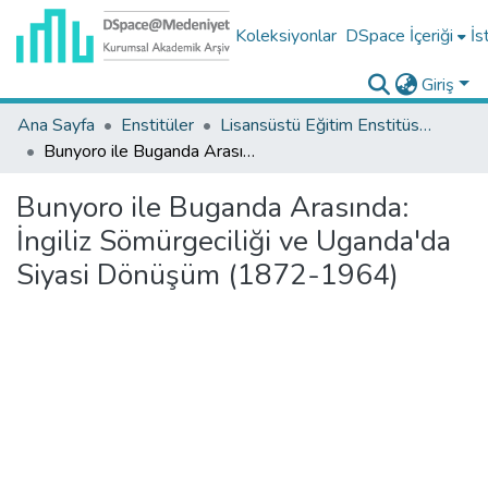
Koleksiyonlar
DSpace İçeriği
İs
Giriş
Ana Sayfa
Enstitüler
Lisansüstü Eğitim Enstitüsü Tez Koleksiyonu
Bunyoro ile Buganda Arasında: İngiliz Sömürgeciliği ve Uganda'da Siyasi Dönüşüm (1872-1964)
Bunyoro ile Buganda Arasında:
İngiliz Sömürgeciliği ve Uganda'da
Siyasi Dönüşüm (1872-1964)