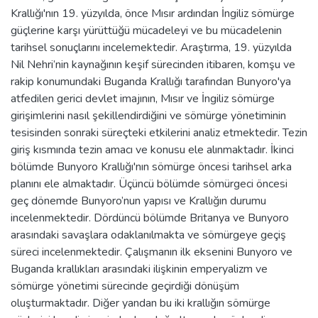
Krallığı'nın 19. yüzyılda, önce Mısır ardından İngiliz sömürge
güçlerine karşı yürüttüğü mücadeleyi ve bu mücadelenin
tarihsel sonuçlarını incelemektedir. Araştırma, 19. yüzyılda
Nil Nehri’nin kaynağının keşif sürecinden itibaren, komşu ve
rakip konumundaki Buganda Krallığı tarafından Bunyoro'ya
atfedilen gerici devlet imajının, Mısır ve İngiliz sömürge
girişimlerini nasıl şekillendirdiğini ve sömürge yönetiminin
tesisinden sonraki süreçteki etkilerini analiz etmektedir. Tezin
giriş kısmında tezin amacı ve konusu ele alınmaktadır. İkinci
bölümde Bunyoro Krallığı'nın sömürge öncesi tarihsel arka
planını ele almaktadır. Üçüncü bölümde sömürgeci öncesi
geç dönemde Bunyoro’nun yapısı ve Krallığın durumu
incelenmektedir. Dördüncü bölümde Britanya ve Bunyoro
arasındaki savaşlara odaklanılmakta ve sömürgeye geçiş
süreci incelenmektedir. Çalışmanın ilk eksenini Bunyoro ve
Buganda krallıkları arasındaki ilişkinin emperyalizm ve
sömürge yönetimi sürecinde geçirdiği dönüşüm
oluşturmaktadır. Diğer yandan bu iki krallığın sömürge