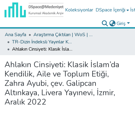
Koleksiyonlar
DSpace İçeriği
İs
Giriş
Ana Sayfa
Araştırma Çıktıları | WoS | Scopus | TR-Dizin | PubMed
TR-Dizin İndeksli Yayınlar Koleksiyonu
Ahlakın Cinsiyeti: Klasik İslam’da Kendilik, Aile ve Toplum Etiği, Zahra Ayubi, çev. Galipcan Altınkaya, Livera Yayınevi, İzmir, Aralık 2022
Ahlakın Cinsiyeti: Klasik İslam’da
Kendilik, Aile ve Toplum Etiği,
Zahra Ayubi, çev. Galipcan
Altınkaya, Livera Yayınevi, İzmir,
Aralık 2022