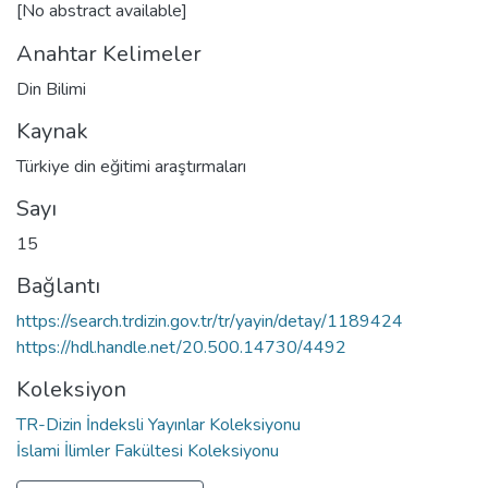
[No abstract available]
Anahtar Kelimeler
Din Bilimi
Kaynak
Türkiye din eğitimi araştırmaları
Sayı
15
Bağlantı
https://search.trdizin.gov.tr/tr/yayin/detay/1189424
https://hdl.handle.net/20.500.14730/4492
Koleksiyon
TR-Dizin İndeksli Yayınlar Koleksiyonu
İslami İlimler Fakültesi Koleksiyonu