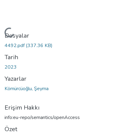
Yükleniyor...
Dosyalar
4492.pdf
(337.36 KB)
Tarih
2023
Yazarlar
Kömürcüoğlu, Şeyma
Erişim Hakkı
info:eu-repo/semantics/openAccess
Özet