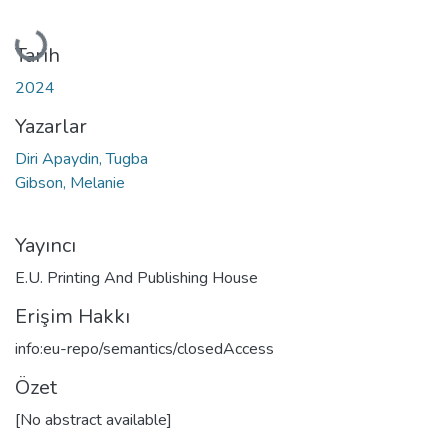
Yükleniyor...
Tarih
2024
Yazarlar
Diri Apaydin, Tugba
Gibson, Melanie
Yayıncı
E.U. Printing And Publishing House
Erişim Hakkı
info:eu-repo/semantics/closedAccess
Özet
[No abstract available]