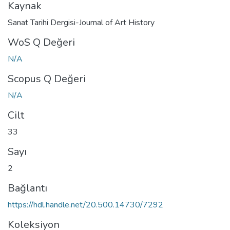
Kaynak
Sanat Tarihi Dergisi-Journal of Art History
WoS Q Değeri
N/A
Scopus Q Değeri
N/A
Cilt
33
Sayı
2
Bağlantı
https://hdl.handle.net/20.500.14730/7292
Koleksiyon