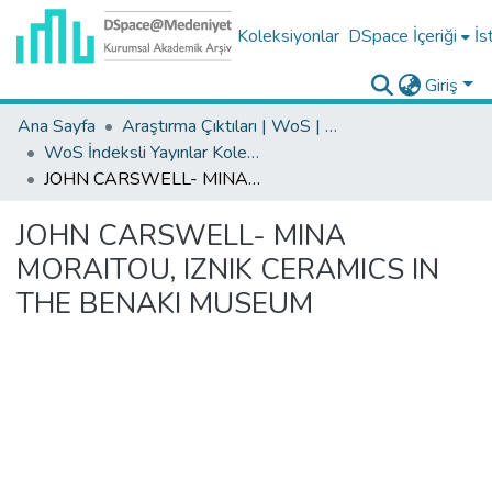
Koleksiyonlar
DSpace İçeriği
İs
Giriş
Ana Sayfa
Araştırma Çıktıları | WoS | Scopus | TR-Dizin | PubMed
WoS İndeksli Yayınlar Koleksiyonu
JOHN CARSWELL- MINA MORAITOU, IZNIK CERAMICS IN THE BENAKI MUSEUM
JOHN CARSWELL- MINA
MORAITOU, IZNIK CERAMICS IN
THE BENAKI MUSEUM