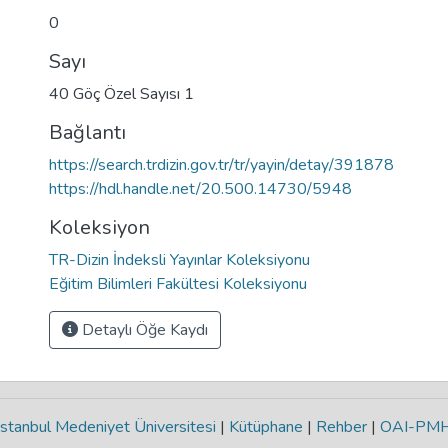
0
Sayı
40 Göç Özel Sayısı 1
Bağlantı
https://search.trdizin.gov.tr/tr/yayin/detay/391878
https://hdl.handle.net/20.500.14730/5948
Koleksiyon
TR-Dizin İndeksli Yayınlar Koleksiyonu
Eğitim Bilimleri Fakültesi Koleksiyonu
Detaylı Öğe Kaydı
stanbul Medeniyet Üniversitesi
|
Kütüphane
|
Rehber
|
OAI-PM