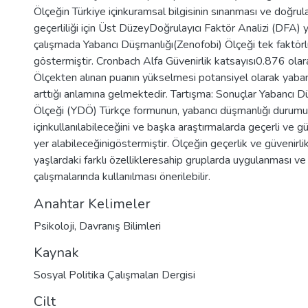
Ölçeğin Türkiye içinkuramsal bilgisinin sınanması ve doğru
geçerliliği için Üst DüzeyDoğrulayıcı Faktör Analizi (DFA) y
çalışmada Yabancı Düşmanlığı(Zenofobi) Ölçeği tek faktörlü
göstermiştir. Cronbach Alfa Güvenirlik katsayısı0.876 olara
Ölçekten alınan puanın yükselmesi potansiyel olarak yaba
arttığı anlamına gelmektedir. Tartışma: Sonuçlar Yabancı 
Ölçeği (YDÖ) Türkçe formunun, yabancı düşmanlığı durumu
içinkullanılabileceğini ve başka araştırmalarda geçerli ve güv
yer alabileceğinigöstermiştir. Ölçeğin geçerlik ve güvenirli
yaşlardaki farklı özellikleresahip gruplarda uygulanması ve
çalışmalarında kullanılması önerilebilir.
Anahtar Kelimeler
Psikoloji
,
Davranış Bilimleri
Kaynak
Sosyal Politika Çalışmaları Dergisi
Cilt