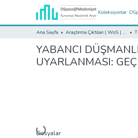
Koleksiyonlar
DSpa
Ana Sayfa
Araştırma Çıktıları | WoS | Scopus | TR-Dizin | PubMed
YABANCI DÜŞMANLI
UYARLANMASI: GEÇE
Yükleniyor...
Dosyalar