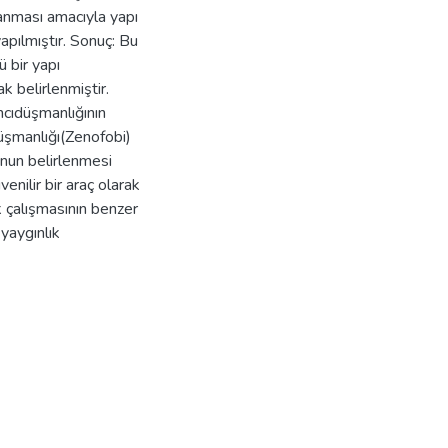
lanması amacıyla yapı
apılmıştır. Sonuç: Bu
 bir yapı
k belirlenmiştir.
ncıdüşmanlığının
Düşmanlığı(Zenofobi)
nun belirlenmesi
enilir bir araç olarak
k çalışmasının benzer
 yaygınlık