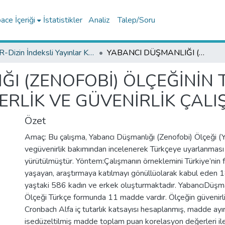
ce İçeriği
İstatistikler
Analiz
Talep/Soru
TR-Dizin İndeksli Yayınlar Koleksiyonu
YABANCI DÜŞMANLIĞI (ZENOFOBİ) ÖLÇEĞİNİN TÜRK KÜLTÜRÜNE UYARLANMASI: GEÇERLİK VE GÜVENİRLİK ÇALIŞMASI
ĞI (ZENOFOBİ) ÖLÇEĞİNİN
RLİK VE GÜVENİRLİK ÇALI
Özet
Amaç: Bu çalışma, Yabancı Düşmanlığı (Zenofobi) Ölçeği (Y
vegüvenirlik bakımından incelenerek Türkçeye uyarlanması 
yürütülmüştür. Yöntem:Çalışmanın örneklemini Türkiye’nin far
yaşayan, araştırmaya katılmayı gönüllüolarak kabul eden 
yaştaki 586 kadın ve erkek oluşturmaktadır. YabancıDüşma
Ölçeği Türkçe formunda 11 madde vardır. Ölçeğin güvenirliğ
Cronbach Alfa iç tutarlık katsayısı hesaplanmış, madde ayırt 
isedüzeltilmiş madde toplam puan korelasyon değerleri ile 