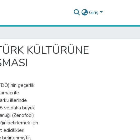
Giriş
 TÜRK KÜLTÜRÜNE
ŞMASI
DÖ)’nin geçerlik
amacı ile
klı illerinde
18 ve daha büyük
nlığı (Zenofobi)
inibelirlemek için
edicilikleri
belirlenmiştir.