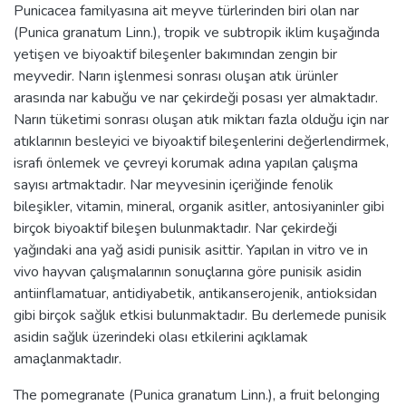
Punicacea familyasına ait meyve türlerinden biri olan nar
(Punica granatum Linn.), tropik ve subtropik iklim kuşağında
yetişen ve biyoaktif bileşenler bakımından zengin bir
meyvedir. Narın işlenmesi sonrası oluşan atık ürünler
arasında nar kabuğu ve nar çekirdeği posası yer almaktadır.
Narın tüketimi sonrası oluşan atık miktarı fazla olduğu için nar
atıklarının besleyici ve biyoaktif bileşenlerini değerlendirmek,
israfı önlemek ve çevreyi korumak adına yapılan çalışma
sayısı artmaktadır. Nar meyvesinin içeriğinde fenolik
bileşikler, vitamin, mineral, organik asitler, antosiyaninler gibi
birçok biyoaktif bileşen bulunmaktadır. Nar çekirdeği
yağındaki ana yağ asidi punisik asittir. Yapılan in vitro ve in
vivo hayvan çalışmalarının sonuçlarına göre punisik asidin
antiinflamatuar, antidiyabetik, antikanserojenik, antioksidan
gibi birçok sağlık etkisi bulunmaktadır. Bu derlemede punisik
asidin sağlık üzerindeki olası etkilerini açıklamak
amaçlanmaktadır.
The pomegranate (Punica granatum Linn.), a fruit belonging