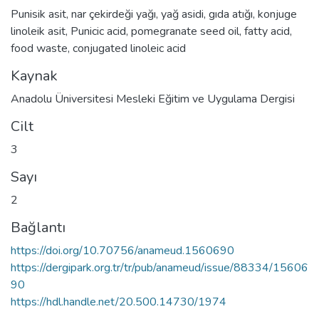
Punisik asit
,
nar çekirdeği yağı
,
yağ asidi
,
gıda atığı
,
konjuge
linoleik asit
,
Punicic acid
,
pomegranate seed oil
,
fatty acid
,
food waste
,
conjugated linoleic acid
Kaynak
Anadolu Üniversitesi Mesleki Eğitim ve Uygulama Dergisi
Cilt
3
Sayı
2
Bağlantı
https://doi.org/10.70756/anameud.1560690
https://dergipark.org.tr/tr/pub/anameud/issue/88334/15606
90
https://hdl.handle.net/20.500.14730/1974