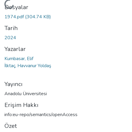
Yükleniyor...
Dosyalar
1974.pdf
(304.74 KB)
Tarih
2024
Yazarlar
Kumbasar, Elif
İlktaç, Havvanur Yoldaş
Yayıncı
Anadolu Üniversitesi
Erişim Hakkı
info:eu-repo/semantics/openAccess
Özet