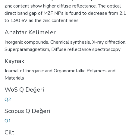
zinc content show higher diffuse reflectance. The optical
direct band gap of MZF NPs is found to decrease from 2.1
to 1.90 eV as the zinc content rises.
Anahtar Kelimeler
Inorganic compounds
,
Chemical synthesis
,
X-ray diffraction
,
Superparamagnetism
,
Diffuse reflectance spectroscopy
Kaynak
Journal of Inorganic and Organometallic Polymers and
Materials
WoS Q Değeri
Q2
Scopus Q Değeri
Q1
Cilt