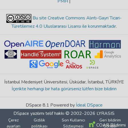
PMH
|
Bu site Creative Commons Alıntı-Gayri Ticari-
Türetilemez 4.0 Uluslararası Lisansı ile korunmaktadır
.
İstanbul Medeniyet Üniversitesi, Üsküdar, İstanbul, TÜRKİYE
İçerikte herhangi bir hata görürseniz lütfen bize bildirin
DSpace 8.1 Powered by
İdeal DSpace
DSpace yazılımı
telif hakkı © 2002-2026
LYRASIS
Çerez
Gizlilik
Son Kullanıcı
Geri bildirim
COAR Bildirimi
ayarları
politikası
Sözleşmesi
Gönder