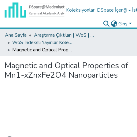
Koleksiyonlar
DSpace İçeriği
İs
Giriş
Ana Sayfa
Araştırma Çıktıları | WoS | Scopus | TR-Dizin | PubMed
WoS İndeksli Yayınlar Koleksiyonu
Magnetic and Optical Properties of Mn1-xZnxFe2O4 Nanoparticles
Magnetic and Optical Properties of
Mn1-xZnxFe2O4 Nanoparticles