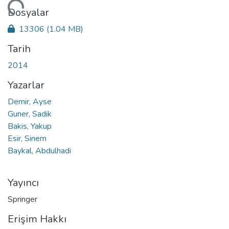
niyor...
Dosyalar
13306
(1.04 MB)
Tarih
2014
Yazarlar
Demir, Ayse
Guner, Sadik
Bakis, Yakup
Esir, Sinem
Baykal, Abdulhadi
Yayıncı
Springer
Erişim Hakkı