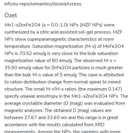
info:eu-repo/semantics/closedAccess
Özet
Mn1-xZnxFe2O4 (x = 0.0-1.0) NPs (MZF NPs) were
synthesized by a citric acid assisted sol-gel process. MZF
NPs show superparamagnetic characteristics at room
temperature. Saturation magnetization (M-s) of MnFe2O4
NPs is 70.52 emu/g is very close to the bulk saturation
magnetization value of 80 emu/g. The observed M-s =
35.90 emu/g value for ZnFe2O4 particles is much greater
than the bulk M-s value of 5 emu/g. This case is attributed
to cation distribution change from normal spinel to mixed
structure. The small M-r/M-s ratios (the maximum 0.147)
specify uniaxial anisotropy in the Mn1-xZnxFe2O4 NPs. The
average crystallite diameter (D (mag)) was evaluated from
magnetic analyses. The obtained D (mag) values are
between 27.67 and 33.60 nm and this range is in great
accordance with the results calculated from XRD
measurements. Among the NPs, the samples with more