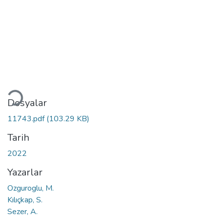
ükleniyor...
Dosyalar
11743.pdf
(103.29 KB)
Tarih
2022
Yazarlar
Ozguroglu, M.
Kılıçkap, S.
Sezer, A.