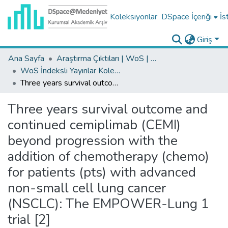
Koleksiyonlar
DSpace İçeriği
İs
Giriş
Ana Sayfa
Araştırma Çıktıları | WoS | Scopus | TR-Dizin | PubMed
WoS İndeksli Yayınlar Koleksiyonu
Three years survival outcome and continued cemiplimab (CEMI) beyond progression with the addition of chemotherapy (chemo) for patients (pts) with advanced non-small cell lung cancer (NSCLC): The EMPOWER-Lung 1 trial [2]
Three years survival outcome and
continued cemiplimab (CEMI)
beyond progression with the
addition of chemotherapy (chemo)
for patients (pts) with advanced
non-small cell lung cancer
(NSCLC): The EMPOWER-Lung 1
trial [2]