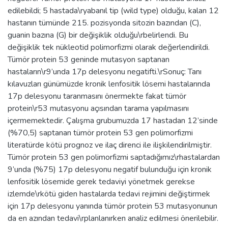
edilebildi; 5 hastada\ryabanıl tip (wild type) olduğu, kalan 12
hastanın tümünde 215. pozisyonda sitozin bazından (C),
guanin bazına (G) bir değişiklik olduğu\rbelirlendi. Bu
değişiklik tek nükleotid polimorfizmi olarak değerlendirildi.
Tümör protein 53 geninde mutasyon saptanan
hastaların\r9’unda 17p delesyonu negatifti.\rSonuç: Tanı
kılavuzları günümüzde kronik lenfositik lösemi hastalarında
17p delesyonu taranmasını önermekte fakat tümör
protein\r53 mutasyonu açısından tarama yapılmasını
içermemektedir. Çalışma grubumuzda 17 hastadan 12’sinde
(%70,5) saptanan tümör protein 53 gen polimorfizmi
literatürde kötü prognoz ve ilaç direnci ile ilişkilendirilmiştir.
Tümör protein 53 gen polimorfizmi saptadığımız\rhastalardan
9’unda (%75) 17p delesyonu negatif bulunduğu için kronik
lenfositik lösemide gerek tedaviyi yönetmek gerekse
izlemde\rkötü giden hastalarda tedavi rejimini değiştirmek
için 17p delesyonu yanında tümör protein 53 mutasyonunun
da en azından tedavi\rplanlanırken analiz edilmesi önerilebilir.