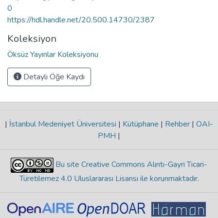
0
https://hdl.handle.net/20.500.14730/2387
Koleksiyon
Öksüz Yayınlar Koleksiyonu
Detaylı Öğe Kaydı
|
İstanbul Medeniyet Üniversitesi
|
Kütüphane
|
Rehber
|
OAI-
PMH
|
Bu site Creative Commons Alıntı-Gayri Ticari-
Türetilemez 4.0 Uluslararası Lisansı ile korunmaktadır
.