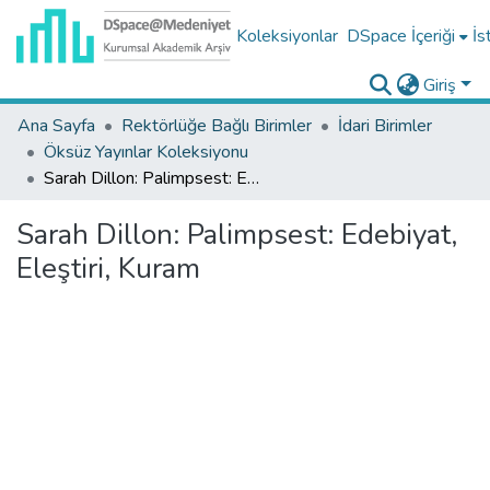
Koleksiyonlar
DSpace İçeriği
İs
Giriş
Ana Sayfa
Rektörlüğe Bağlı Birimler
İdari Birimler
Öksüz Yayınlar Koleksiyonu
Sarah Dillon: Palimpsest: Edebiyat, Eleştiri, Kuram
Sarah Dillon: Palimpsest: Edebiyat,
Eleştiri, Kuram
Yükleniyor...