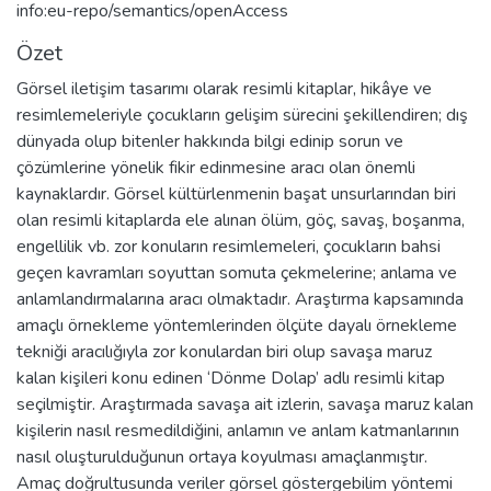
info:eu-repo/semantics/openAccess
Özet
Görsel iletişim tasarımı olarak resimli kitaplar, hikâye ve
resimlemeleriyle çocukların gelişim sürecini şekillendiren; dış
dünyada olup bitenler hakkında bilgi edinip sorun ve
çözümlerine yönelik fikir edinmesine aracı olan önemli
kaynaklardır. Görsel kültürlenmenin başat unsurlarından biri
olan resimli kitaplarda ele alınan ölüm, göç, savaş, boşanma,
engellilik vb. zor konuların resimlemeleri, çocukların bahsi
geçen kavramları soyuttan somuta çekmelerine; anlama ve
anlamlandırmalarına aracı olmaktadır. Araştırma kapsamında
amaçlı örnekleme yöntemlerinden ölçüte dayalı örnekleme
tekniği aracılığıyla zor konulardan biri olup savaşa maruz
kalan kişileri konu edinen ‘Dönme Dolap’ adlı resimli kitap
seçilmiştir. Araştırmada savaşa ait izlerin, savaşa maruz kalan
kişilerin nasıl resmedildiğini, anlamın ve anlam katmanlarının
nasıl oluşturulduğunun ortaya koyulması amaçlanmıştır.
Amaç doğrultusunda veriler görsel göstergebilim yöntemi