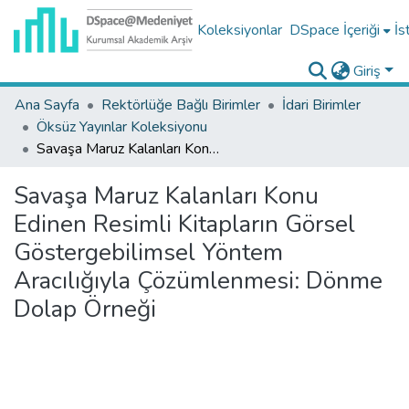
Koleksiyonlar
DSpace İçeriği
İs
Giriş
Ana Sayfa
Rektörlüğe Bağlı Birimler
İdari Birimler
Öksüz Yayınlar Koleksiyonu
Savaşa Maruz Kalanları Konu Edinen Resimli Kitapların Görsel Göstergebilimsel Yöntem Aracılığıyla Çözümlenmesi: Dönme Dolap Örneği
Savaşa Maruz Kalanları Konu
Edinen Resimli Kitapların Görsel
Göstergebilimsel Yöntem
Aracılığıyla Çözümlenmesi: Dönme
Dolap Örneği