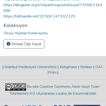
https://dergipark.org.tr/tr/pub/msgsusbd/issue/73558/1164
686
https://hdl.handle.net/20.500.14730/2329
Koleksiyon
Öksüz Yayınlar Koleksiyonu
Detaylı Öğe Kaydı
|
İstanbul Medeniyet Üniversitesi
|
Kütüphane
|
Rehber
|
OAI-
PMH
|
Bu site Creative Commons Alıntı-Gayri Ticari-
Türetilemez 4.0 Uluslararası Lisansı ile korunmaktadır
.