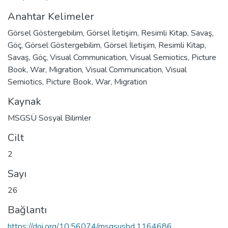
Anahtar Kelimeler
Görsel Göstergebilim
,
Görsel İletişim
,
Resimli Kitap
,
Savaş
,
Göç
,
Görsel Göstergebilim
,
Görsel İletişim
,
Resimli Kitap
,
Savaş
,
Göç
,
Visual Communication
,
Visual Semiotics
,
Picture
Book
,
War
,
Migration
,
Visual Communication
,
Visual
Semiotics
,
Picture Book
,
War
,
Migration
Kaynak
MSGSÜ Sosyal Bilimler
Cilt
2
Sayı
26
Bağlantı
https://doi.org/10.56074/msgsusbd.1164686