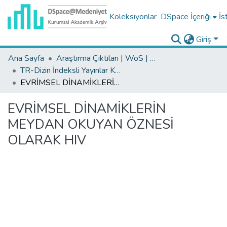
Koleksiyonlar
DSpace İçeriği
İs
Giriş
Ana Sayfa
Araştırma Çıktıları | WoS | Scopus | TR-Dizin | PubMed
TR-Dizin İndeksli Yayınlar Koleksiyonu
EVRİMSEL DİNAMİKLERİN MEYDAN OKUYAN ÖZNESİ OLARAK HIV
EVRİMSEL DİNAMİKLERİN
MEYDAN OKUYAN ÖZNESİ
OLARAK HIV