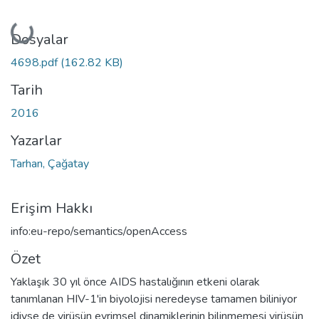
Yükleniyor...
Dosyalar
4698.pdf
(162.82 KB)
Tarih
2016
Yazarlar
Tarhan, Çağatay
Erişim Hakkı
info:eu-repo/semantics/openAccess
Özet
Yaklaşık 30 yıl önce AIDS hastalığının etkeni olarak
tanımlanan HIV-1'in biyolojisi neredeyse tamamen biliniyor
idiyse de virüsün evrimsel dinamiklerinin bilinmemesi virüsün