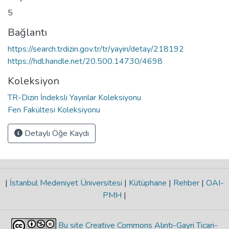
5
Bağlantı
https://search.trdizin.gov.tr/tr/yayin/detay/218192
https://hdl.handle.net/20.500.14730/4698
Koleksiyon
TR-Dizin İndeksli Yayınlar Koleksiyonu
Fen Fakültesi Koleksiyonu
Detaylı Öğe Kaydı
|
İstanbul Medeniyet Üniversitesi
|
Kütüphane
|
Rehber
|
OAI-
PMH
|
Bu site Creative Commons Alıntı-Gayri Ticari-