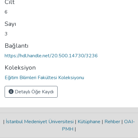
Cilt
6
Sayı
3
Bağlantı
https://hdl.handle.net/20.500.14730/3236
Koleksiyon
Eğitim Bilimleri Fakültesi Koleksiyonu
Detaylı Öğe Kaydı
|
İstanbul Medeniyet Üniversitesi
|
Kütüphane
|
Rehber
|
OAI-
PMH
|