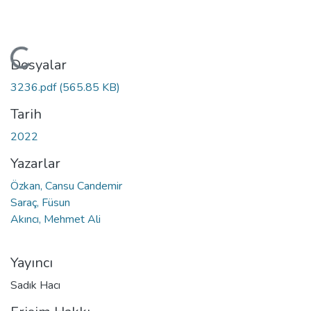
leniyor...
Dosyalar
3236.pdf
(565.85 KB)
Tarih
2022
Yazarlar
Özkan, Cansu Candemir
Saraç, Füsun
Akıncı, Mehmet Ali
Yayıncı
Sadık Hacı