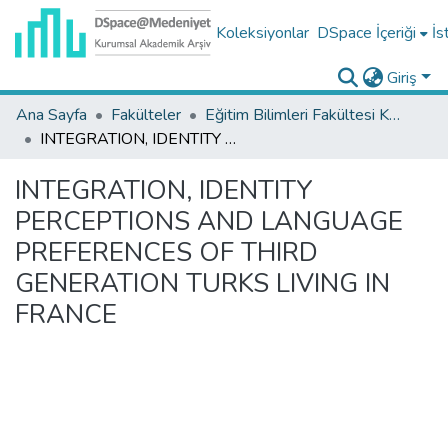
Koleksiyonlar
DSpace İçeriği
İs
Giriş
Ana Sayfa
Fakülteler
Eğitim Bilimleri Fakültesi Koleksiyonu
INTEGRATION, IDENTITY PERCEPTIONS AND LANGUAGE PREFERENCES OF THIRD GENERATION TURKS LIVING IN FRANCE
INTEGRATION, IDENTITY
PERCEPTIONS AND LANGUAGE
PREFERENCES OF THIRD
GENERATION TURKS LIVING IN
FRANCE