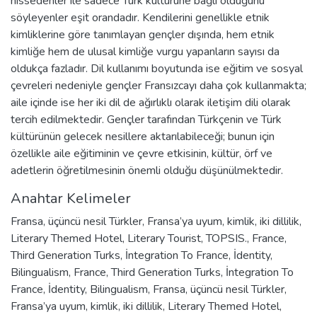
hissedenler ile sadece Türk kültürüne bağlı olduğunu
söyleyenler eşit orandadır. Kendilerini genellikle etnik
kimliklerine göre tanımlayan gençler dışında, hem etnik
kimliğe hem de ulusal kimliğe vurgu yapanların sayısı da
oldukça fazladır. Dil kullanımı boyutunda ise eğitim ve sosyal
çevreleri nedeniyle gençler Fransızcayı daha çok kullanmakta;
aile içinde ise her iki dil de ağırlıklı olarak iletişim dili olarak
tercih edilmektedir. Gençler tarafından Türkçenin ve Türk
kültürünün gelecek nesillere aktarılabileceği; bunun için
özellikle aile eğitiminin ve çevre etkisinin, kültür, örf ve
adetlerin öğretilmesinin önemli olduğu düşünülmektedir.
Anahtar Kelimeler
Fransa
,
üçüncü nesil Türkler
,
Fransa’ya uyum
,
kimlik
,
iki dillilik
,
Literary Themed Hotel
,
Literary Tourist
,
TOPSIS.
,
France
,
Third Generation Turks
,
İntegration To France
,
İdentity
,
Bilingualism
,
France
,
Third Generation Turks
,
İntegration To
France
,
İdentity
,
Bilingualism
,
Fransa
,
üçüncü nesil Türkler
,
Fransa’ya uyum
,
kimlik
,
iki dillilik
,
Literary Themed Hotel
,