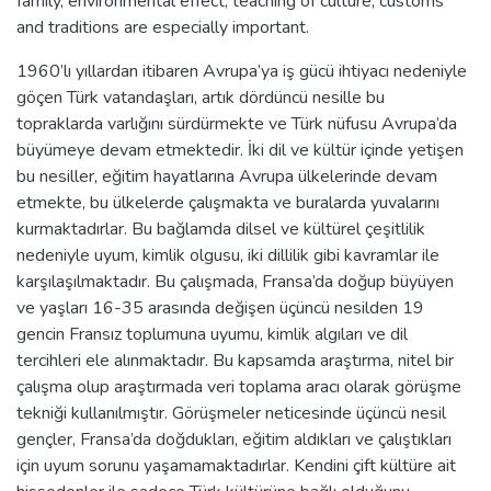
family, environmental effect, teaching of culture, customs
and traditions are especially important.
1960’lı yıllardan itibaren Avrupa’ya iş gücü ihtiyacı nedeniyle
göçen Türk vatandaşları, artık dördüncü nesille bu
topraklarda varlığını sürdürmekte ve Türk nüfusu Avrupa’da
büyümeye devam etmektedir. İki dil ve kültür içinde yetişen
bu nesiller, eğitim hayatlarına Avrupa ülkelerinde devam
etmekte, bu ülkelerde çalışmakta ve buralarda yuvalarını
kurmaktadırlar. Bu bağlamda dilsel ve kültürel çeşitlilik
nedeniyle uyum, kimlik olgusu, iki dillilik gibi kavramlar ile
karşılaşılmaktadır. Bu çalışmada, Fransa’da doğup büyüyen
ve yaşları 16-35 arasında değişen üçüncü nesilden 19
gencin Fransız toplumuna uyumu, kimlik algıları ve dil
tercihleri ele alınmaktadır. Bu kapsamda araştırma, nitel bir
çalışma olup araştırmada veri toplama aracı olarak görüşme
tekniği kullanılmıştır. Görüşmeler neticesinde üçüncü nesil
gençler, Fransa’da doğdukları, eğitim aldıkları ve çalıştıkları
için uyum sorunu yaşamamaktadırlar. Kendini çift kültüre ait