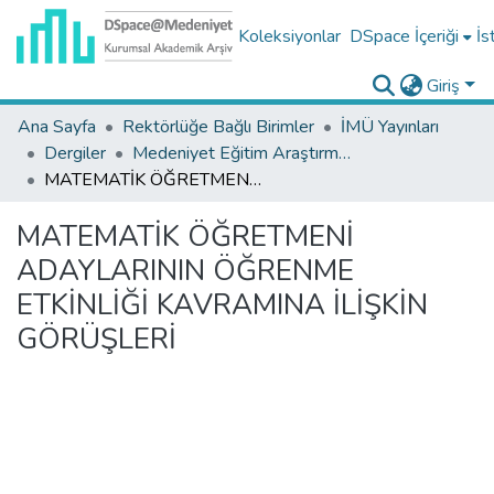
Koleksiyonlar
DSpace İçeriği
İs
Giriş
Ana Sayfa
Rektörlüğe Bağlı Birimler
İMÜ Yayınları
Dergiler
Medeniyet Eğitim Araştırmaları Dergisi Koleksiyonu
MATEMATİK ÖĞRETMENİ ADAYLARININ ÖĞRENME ETKİNLİĞİ KAVRAMINA İLİŞKİN GÖRÜŞLERİ
MATEMATİK ÖĞRETMENİ
ADAYLARININ ÖĞRENME
ETKİNLİĞİ KAVRAMINA İLİŞKİN
GÖRÜŞLERİ