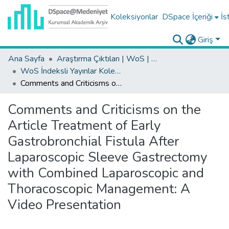
Koleksiyonlar
DSpace İçeriği
İs
Giriş
Ana Sayfa
Araştırma Çıktıları | WoS | Scopus | TR-Dizin | PubMed
WoS İndeksli Yayınlar Koleksiyonu
Comments and Criticisms on the Article Treatment of Early Gastrobronchial Fistula After Laparoscopic Sleeve Gastrectomy with Combined Laparoscopic and Thoracoscopic Management: A Video Presentation
Comments and Criticisms on the
Article Treatment of Early
Gastrobronchial Fistula After
Laparoscopic Sleeve Gastrectomy
with Combined Laparoscopic and
Thoracoscopic Management: A
Video Presentation