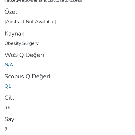
info:eu-repo/semantics/closedAccess
Özet
[Abstract Not Available]
Kaynak
Obesity Surgery
WoS Q Değeri
N/A
Scopus Q Değeri
Q1
Cilt
35
Sayı
9