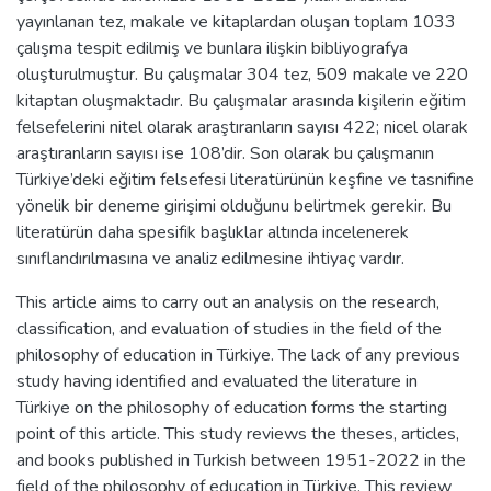
yayınlanan tez, makale ve kitaplardan oluşan toplam 1033
çalışma tespit edilmiş ve bunlara ilişkin bibliyografya
oluşturulmuştur. Bu çalışmalar 304 tez, 509 makale ve 220
kitaptan oluşmaktadır. Bu çalışmalar arasında kişilerin eğitim
felsefelerini nitel olarak araştıranların sayısı 422; nicel olarak
araştıranların sayısı ise 108’dir. Son olarak bu çalışmanın
Türkiye’deki eğitim felsefesi literatürünün keşfine ve tasnifine
yönelik bir deneme girişimi olduğunu belirtmek gerekir. Bu
literatürün daha spesifik başlıklar altında incelenerek
sınıflandırılmasına ve analiz edilmesine ihtiyaç vardır.
This article aims to carry out an analysis on the research,
classification, and evaluation of studies in the field of the
philosophy of education in Türkiye. The lack of any previous
study having identified and evaluated the literature in
Türkiye on the philosophy of education forms the starting
point of this article. This study reviews the theses, articles,
and books published in Turkish between 1951-2022 in the
field of the philosophy of education in Türkiye. This review