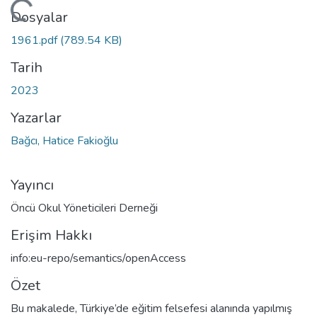
niyor...
Dosyalar
1961.pdf
(789.54 KB)
Tarih
2023
Yazarlar
Bağcı, Hatice Fakioğlu
Yayıncı
Öncü Okul Yöneticileri Derneği
Erişim Hakkı
info:eu-repo/semantics/openAccess
Özet
Bu makalede, Türkiye’de eğitim felsefesi alanında yapılmış