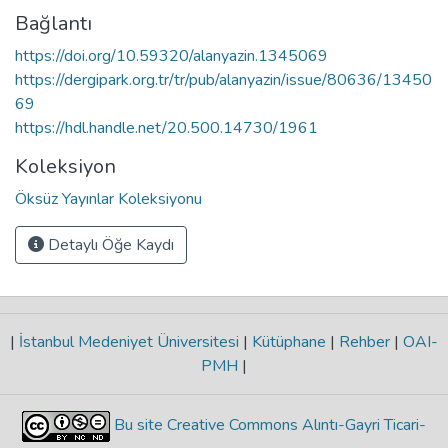
Bağlantı
https://doi.org/10.59320/alanyazin.1345069
https://dergipark.org.tr/tr/pub/alanyazin/issue/80636/13450
69
https://hdl.handle.net/20.500.14730/1961
Koleksiyon
Öksüz Yayınlar Koleksiyonu
Detaylı Öğe Kaydı
|
İstanbul Medeniyet Üniversitesi
|
Kütüphane
|
Rehber
|
OAI-
PMH
|
Bu site Creative Commons Alıntı-Gayri Ticari-