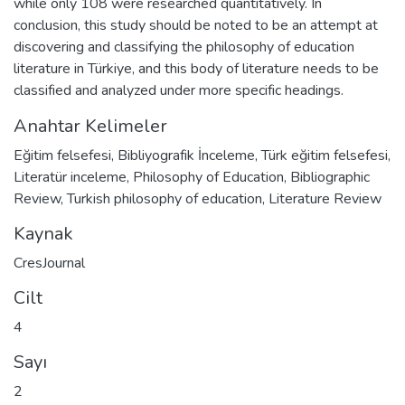
while only 108 were researched quantitatively. In
conclusion, this study should be noted to be an attempt at
discovering and classifying the philosophy of education
literature in Türkiye, and this body of literature needs to be
classified and analyzed under more specific headings.
Anahtar Kelimeler
Eğitim felsefesi
,
Bibliyografik İnceleme
,
Türk eğitim felsefesi
,
Literatür inceleme
,
Philosophy of Education
,
Bibliographic
Review
,
Turkish philosophy of education
,
Literature Review
Kaynak
CresJournal
Cilt
4
Sayı
2