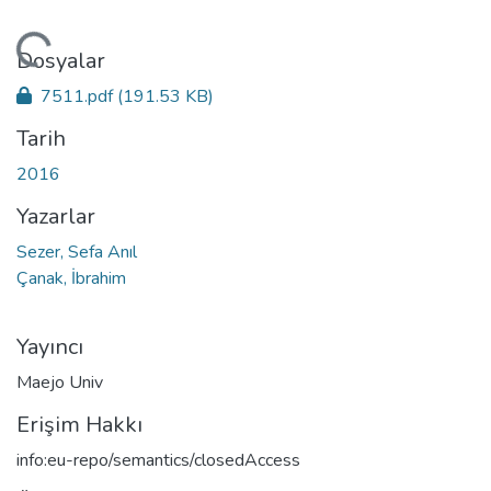
Yükleniyor...
Dosyalar
7511.pdf
(191.53 KB)
Tarih
2016
Yazarlar
Sezer, Sefa Anıl
Çanak, İbrahim
Yayıncı
Maejo Univ
Erişim Hakkı
info:eu-repo/semantics/closedAccess