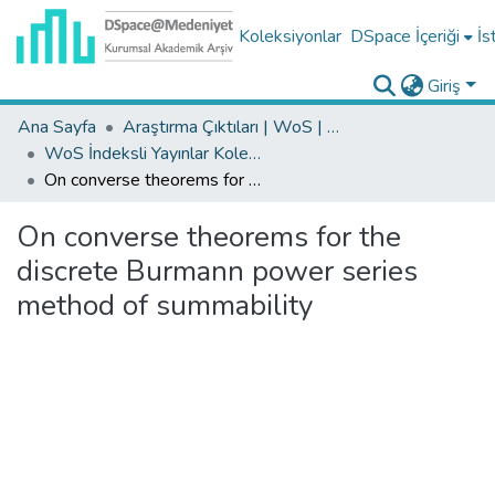
Koleksiyonlar
DSpace İçeriği
İs
Giriş
Ana Sayfa
Araştırma Çıktıları | WoS | Scopus | TR-Dizin | PubMed
WoS İndeksli Yayınlar Koleksiyonu
On converse theorems for the discrete Burmann power series method of summability
On converse theorems for the
discrete Burmann power series
method of summability