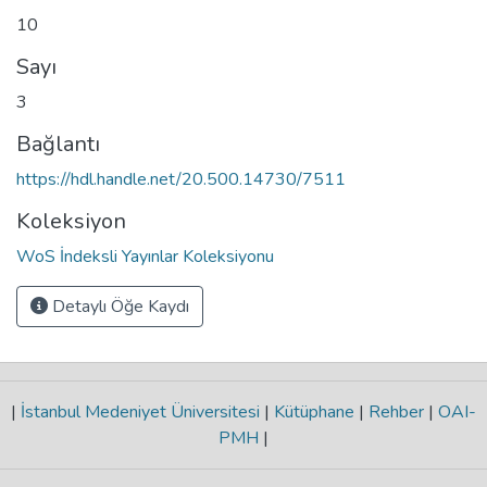
10
Sayı
3
Bağlantı
https://hdl.handle.net/20.500.14730/7511
Koleksiyon
WoS İndeksli Yayınlar Koleksiyonu
Detaylı Öğe Kaydı
|
İstanbul Medeniyet Üniversitesi
|
Kütüphane
|
Rehber
|
OAI-
PMH
|