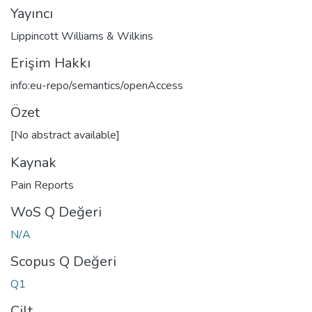
Yayıncı
Lippincott Williams & Wilkins
Erişim Hakkı
info:eu-repo/semantics/openAccess
Özet
[No abstract available]
Kaynak
Pain Reports
WoS Q Değeri
N/A
Scopus Q Değeri
Q1
Cilt