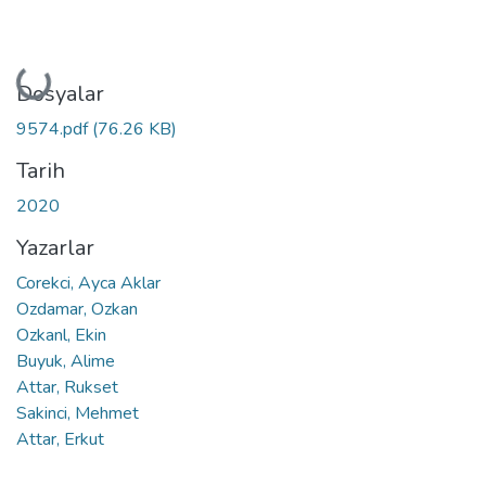
Yükleniyor...
Dosyalar
9574.pdf
(76.26 KB)
Tarih
2020
Yazarlar
Corekci, Ayca Aklar
Ozdamar, Ozkan
Ozkanl, Ekin
Buyuk, Alime
Attar, Rukset
Sakinci, Mehmet
Attar, Erkut