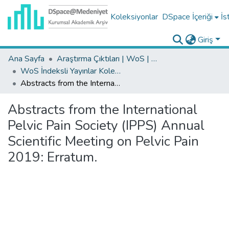
Koleksiyonlar
DSpace İçeriği
İs
Giriş
Ana Sayfa
Araştırma Çıktıları | WoS | Scopus | TR-Dizin | PubMed
WoS İndeksli Yayınlar Koleksiyonu
Abstracts from the International Pelvic Pain Society (IPPS) Annual Scientific Meeting on Pelvic Pain 2019: Erratum.
Abstracts from the International
Pelvic Pain Society (IPPS) Annual
Scientific Meeting on Pelvic Pain
2019: Erratum.