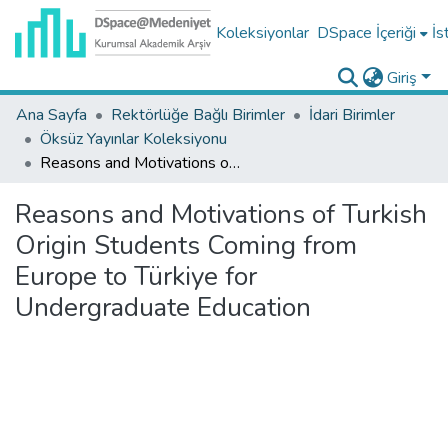
Koleksiyonlar
DSpace İçeriği
İs
Giriş
Ana Sayfa
Rektörlüğe Bağlı Birimler
İdari Birimler
Öksüz Yayınlar Koleksiyonu
Reasons and Motivations of Turkish Origin Students Coming from Europe to Türkiye for Undergraduate Education
Reasons and Motivations of Turkish
Origin Students Coming from
Europe to Türkiye for
Undergraduate Education