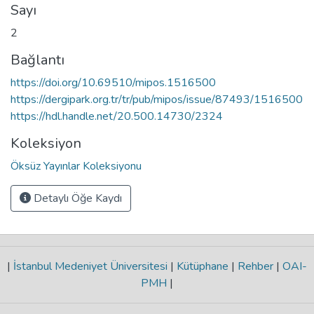
Sayı
2
Bağlantı
https://doi.org/10.69510/mipos.1516500
https://dergipark.org.tr/tr/pub/mipos/issue/87493/1516500
https://hdl.handle.net/20.500.14730/2324
Koleksiyon
Öksüz Yayınlar Koleksiyonu
Detaylı Öğe Kaydı
|
İstanbul Medeniyet Üniversitesi
|
Kütüphane
|
Rehber
|
OAI-
PMH
|