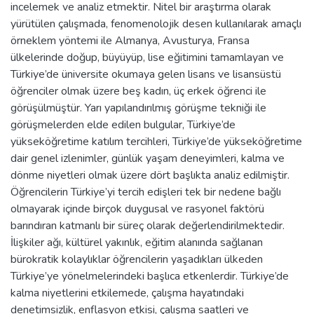
incelemek ve analiz etmektir. Nitel bir araştırma olarak
yürütülen çalışmada, fenomenolojik desen kullanılarak amaçlı
örneklem yöntemi ile Almanya, Avusturya, Fransa
ülkelerinde doğup, büyüyüp, lise eğitimini tamamlayan ve
Türkiye’de üniversite okumaya gelen lisans ve lisansüstü
öğrenciler olmak üzere beş kadın, üç erkek öğrenci ile
görüşülmüştür. Yarı yapılandırılmış görüşme tekniği ile
görüşmelerden elde edilen bulgular, Türkiye’de
yükseköğretime katılım tercihleri, Türkiye’de yükseköğretime
dair genel izlenimler, günlük yaşam deneyimleri, kalma ve
dönme niyetleri olmak üzere dört başlıkta analiz edilmiştir.
Öğrencilerin Türkiye’yi tercih edişleri tek bir nedene bağlı
olmayarak içinde birçok duygusal ve rasyonel faktörü
barındıran katmanlı bir süreç olarak değerlendirilmektedir.
İlişkiler ağı, kültürel yakınlık, eğitim alanında sağlanan
bürokratik kolaylıklar öğrencilerin yaşadıkları ülkeden
Türkiye’ye yönelmelerindeki başlıca etkenlerdir. Türkiye’de
kalma niyetlerini etkilemede, çalışma hayatındaki
denetimsizlik, enflasyon etkisi, çalışma saatleri ve