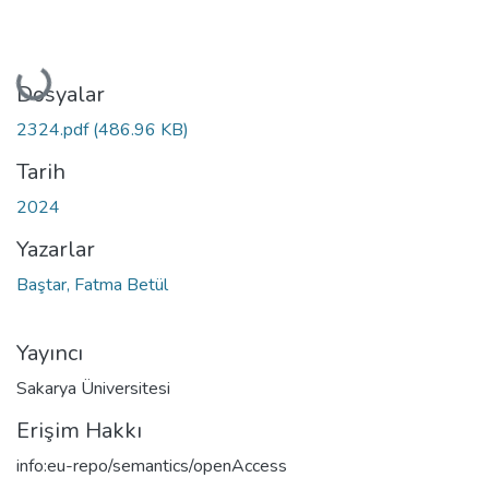
Yükleniyor...
Dosyalar
2324.pdf
(486.96 KB)
Tarih
2024
Yazarlar
Baştar, Fatma Betül
Yayıncı
Sakarya Üniversitesi
Erişim Hakkı
info:eu-repo/semantics/openAccess