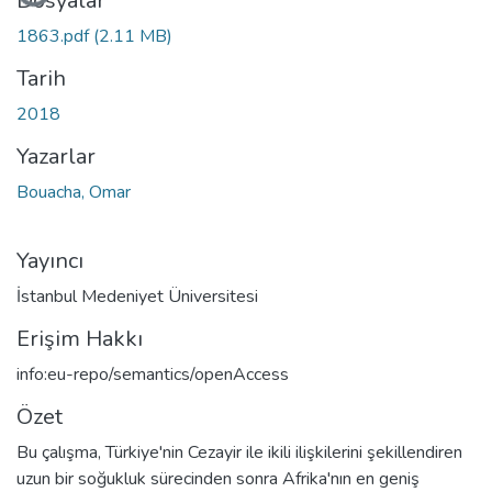
Yükleniyor...
Dosyalar
1863.pdf
(2.11 MB)
Tarih
2018
Yazarlar
Bouacha, Omar
Yayıncı
İstanbul Medeniyet Üniversitesi
Erişim Hakkı
info:eu-repo/semantics/openAccess
Özet
Bu çalışma, Türkiye'nin Cezayir ile ikili ilişkilerini şekillendiren
uzun bir soğukluk sürecinden sonra Afrika'nın en geniş