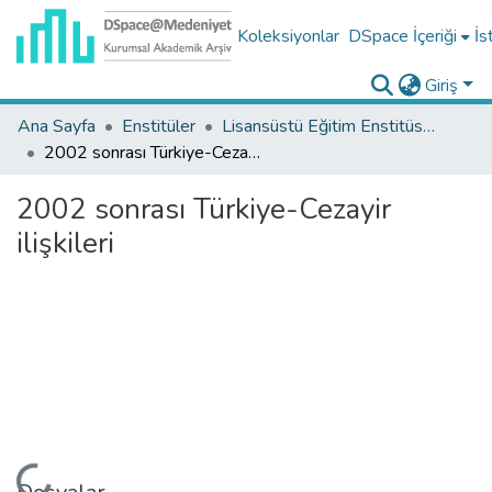
Koleksiyonlar
DSpace İçeriği
İs
Giriş
Ana Sayfa
Enstitüler
Lisansüstü Eğitim Enstitüsü Tez Koleksiyonu
2002 sonrası Türkiye-Cezayir ilişkileri
2002 sonrası Türkiye-Cezayir
ilişkileri