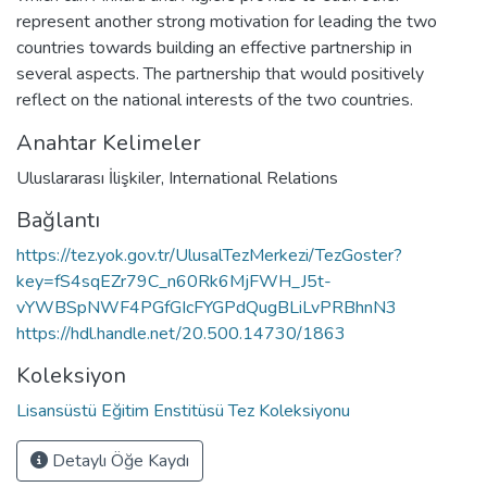
represent another strong motivation for leading the two
countries towards building an effective partnership in
several aspects. The partnership that would positively
reflect on the national interests of the two countries.
Anahtar Kelimeler
Uluslararası İlişkiler
,
International Relations
Bağlantı
https://tez.yok.gov.tr/UlusalTezMerkezi/TezGoster?
key=fS4sqEZr79C_n60Rk6MjFWH_J5t-
vYWBSpNWF4PGfGIcFYGPdQugBLiLvPRBhnN3
https://hdl.handle.net/20.500.14730/1863
Koleksiyon
Lisansüstü Eğitim Enstitüsü Tez Koleksiyonu
Detaylı Öğe Kaydı