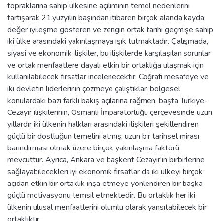
topraklarına sahip ülkesine açılımının temel nedenlerini
tartışarak 21.yüzyılın başından itibaren birçok alanda kayda
değer iyileşme gösteren ve zengin ortak tarihi geçmişe sahip
iki ülke arasındaki yakınlaşmaya ışık tutmaktadır. Çalışmada,
siyasi ve ekonomik ilişkiler, bu ilişkilerde karşılaşılan sorunlar
ve ortak menfaatlere dayalı etkin bir ortaklığa ulaşmak için
kullanılabilecek fırsatlar incelenecektir. Coğrafi mesafeye ve
iki devletin liderlerinin çözmeye çalıştıkları bölgesel
konulardaki bazı farklı bakış açılarına rağmen, başta Türkiye-
Cezayir ilişkilerinin, Osmanlı İmparatorluğu çerçevesinde uzun
yıllardır iki ülkenin halkları arasındaki ilişkileri şekillendiren
güçlü bir dostluğun temelini atmış, uzun bir tarihsel mirası
barındırması olmak üzere birçok yakınlaşma faktörü
mevcuttur. Ayrıca, Ankara ve başkent Cezayir'in birbirlerine
sağlayabilecekleri iyi ekonomik fırsatlar da iki ülkeyi birçok
açıdan etkin bir ortaklık inşa etmeye yönlendiren bir başka
güçlü motivasyonu temsil etmektedir. Bu ortaklık her iki
ülkenin ulusal menfaatlerini olumlu olarak yansıtabilecek bir
ortaklıktır.