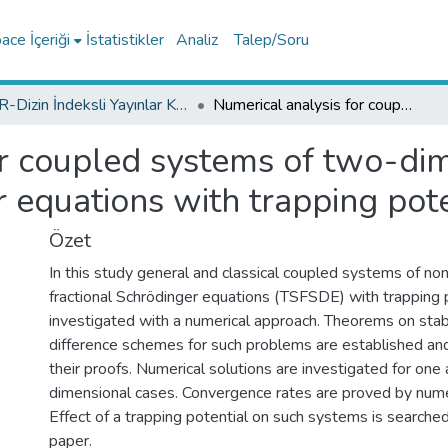
ce İçeriği
İstatistikler
Analiz
Talep/Soru
TR-Dizin İndeksli Yayınlar Koleksiyonu
Numerical analysis for coupled systems of two-dimensional time-space fractional Schrödinger equations with trapping potentials
or coupled systems of two-di
r equations with trapping pote
Özet
In this study general and classical coupled systems of no
fractional Schrödinger equations (TSFSDE) with trapping 
investigated with a numerical approach. Theorems on stabil
difference schemes for such problems are established an
their proofs. Numerical solutions are investigated for one
dimensional cases. Convergence rates are proved by nume
Effect of a trapping potential on such systems is searche
paper.