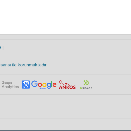
H
|
isansı ile korunmaktadır
.