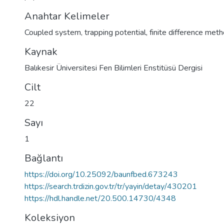
Anahtar Kelimeler
Coupled system
,
trapping potential
,
finite difference met
Kaynak
Balıkesir Üniversitesi Fen Bilimleri Enstitüsü Dergisi
Cilt
22
Sayı
1
Bağlantı
https://doi.org/10.25092/baunfbed.673243
https://search.trdizin.gov.tr/tr/yayin/detay/430201
https://hdl.handle.net/20.500.14730/4348
Koleksiyon