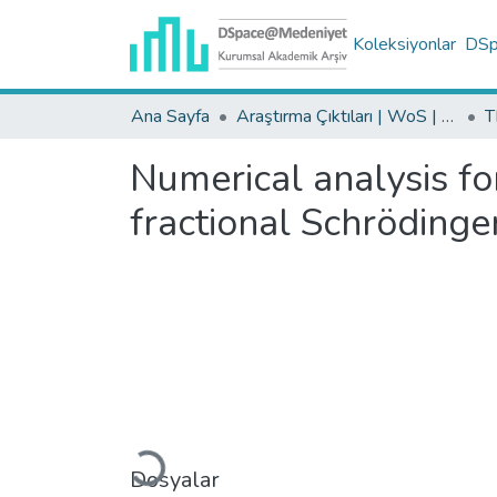
Koleksiyonlar
DSpa
Ana Sayfa
Araştırma Çıktıları | WoS | Scopus | TR-Dizin | PubMed
Numerical analysis f
fractional Schrödinge
Yükleniyor...
Dosyalar