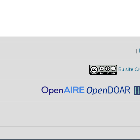
|
İ
Bu site Cr