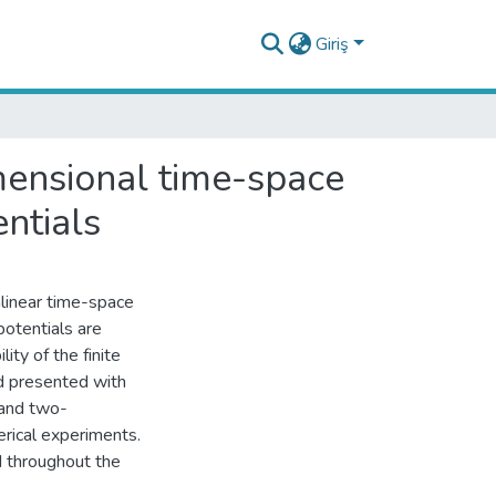
Giriş
mensional time-space
ntials
nlinear time-space
potentials are
ity of the finite
d presented with
 and two-
rical experiments.
d throughout the