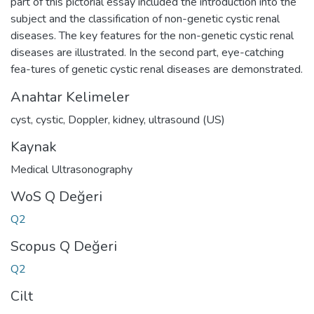
part of this pictorial essay included the introduction into the
subject and the classification of non-genetic cystic renal
diseases. The key features for the non-genetic cystic renal
diseases are illustrated. In the second part, eye-catching
fea-tures of genetic cystic renal diseases are demonstrated.
Anahtar Kelimeler
cyst
,
cystic
,
Doppler
,
kidney
,
ultrasound (US)
Kaynak
Medical Ultrasonography
WoS Q Değeri
Q2
Scopus Q Değeri
Q2
Cilt