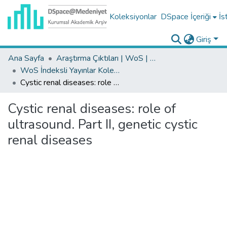
Koleksiyonlar
DSpace İçeriği
İs
Giriş
Ana Sayfa
Araştırma Çıktıları | WoS | Scopus | TR-Dizin | PubMed
WoS İndeksli Yayınlar Koleksiyonu
Cystic renal diseases: role of ultrasound. Part II, genetic cystic renal diseases
Cystic renal diseases: role of
ultrasound. Part II, genetic cystic
renal diseases